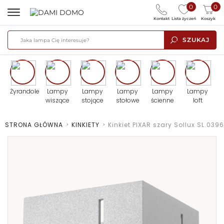
0
0
Kontakt
Lista życzeń
Koszyk
SZUKAJ
Żyrandole
Lampy
Lampy
Lampy
Lampy
Lampy
wiszące
stojące
stołowe
ścienne
loft
STRONA GŁÓWNA
>
KINKIETY
>
Kinkiet PIXAR szary Sollux SL.0396