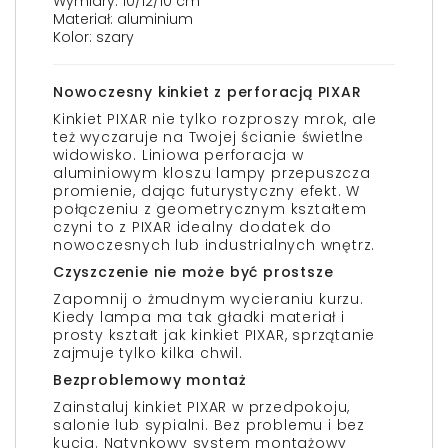
Wymiary: 10/12/10 cm
Materiał: aluminium
Kolor: szary
Nowoczesny kinkiet z perforacją PIXAR
Kinkiet PIXAR nie tylko rozproszy mrok, ale
też wyczaruje na Twojej ścianie świetlne
widowisko. Liniowa perforacja w
aluminiowym kloszu lampy przepuszcza
promienie, dając futurystyczny efekt. W
połączeniu z geometrycznym kształtem
czyni to z PIXAR idealny dodatek do
nowoczesnych lub industrialnych wnętrz.
Czyszczenie nie może być prostsze
Zapomnij o żmudnym wycieraniu kurzu.
Kiedy lampa ma tak gładki materiał i
prosty kształt jak kinkiet PIXAR, sprzątanie
zajmuje tylko kilka chwil.
Bezproblemowy montaż
Zainstaluj kinkiet PIXAR w przedpokoju,
salonie lub sypialni. Bez problemu i bez
kucia. Natynkowy system montażowy