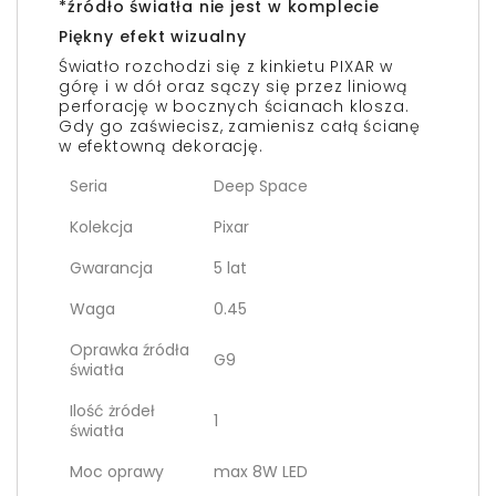
*źródło światła nie jest w komplecie
Piękny efekt wizualny
Światło rozchodzi się z kinkietu PIXAR w
górę i w dół oraz sączy się przez liniową
perforację w bocznych ścianach klosza.
Gdy go zaświecisz, zamienisz całą ścianę
w efektowną dekorację.
Seria
Deep Space
Kolekcja
Pixar
Gwarancja
5 lat
Waga
0.45
Oprawka źródła
G9
światła
Ilość żródeł
1
światła
Moc oprawy
max 8W LED