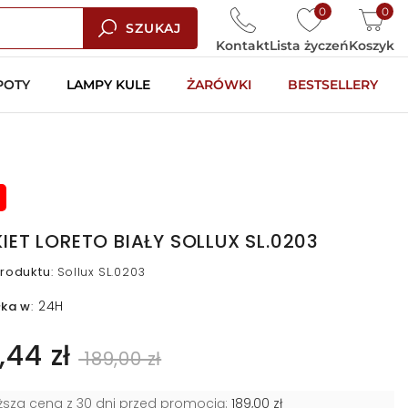
0
0
SZUKAJ
Kontakt
Lista życzeń
Koszyk
POTY
LAMPY KULE
ŻARÓWKI
BESTSELLERY
KIET LORETO BIAŁY SOLLUX SL.0203
roduktu
:
Sollux SL.0203
24H
łka w
:
,44 zł
189,00 zł
iższa cena z 30 dni przed promocją:
189,00 zł