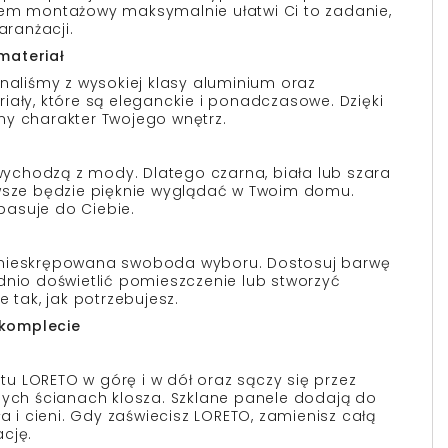
tem montażowy maksymalnie ułatwi Ci to zadanie,
ranżacji.
materiał
onaliśmy z wysokiej klasy aluminium oraz
iały, które są eleganckie i ponadczasowe. Dzięki
ny charakter Twojego wnętrz.
 wychodzą z mody. Dlatego czarna, biała lub szara
awsze będzie pięknie wyglądać w Twoim domu.
 pasuje do Ciebie.
 nieskrępowana swoboda wyboru. Dostosuj barwę
dnio doświetlić pomieszczenie lub stworzyć
e tak, jak potrzebujesz.
w komplecie
ietu LORETO w górę i w dół oraz sączy się przez
nych ścianach klosza. Szklane panele dodają do
ła i cieni. Gdy zaświecisz LORETO, zamienisz całą
cję.