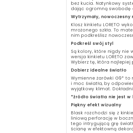
bez kucia. Natynkowy sys
dając ogromną swobodę a
Wytrzymały, nowoczesny 
Klosz kinkietu LORETO wyk
mrożonego szkła. To mater
nim podkreślisz nowoczes
Podkreśl swój styl
Są kolory, które nigdy nie
wersja kinkietu LORETO z
Wybierz tę, która najlepiej
Dobierz idealne światło
Wymienne żarówki G9* to
i moc światła, by odpowie
wyjątkowy klimat. Dokładni
*źródło światła nie jest 
Piękny efekt wizualny
Blask rozchodzi się z kink
liniową perforację w bocz
tego intrygującą grę świat
ścianę w efektowną dekora