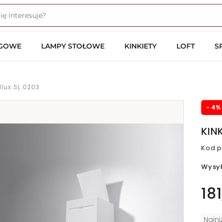
OGOWE
LAMPY STOŁOWE
KINKIETY
LOFT
S
llux SL.0203
- 4%
KIN
Kod p
Wysy
181
Najn