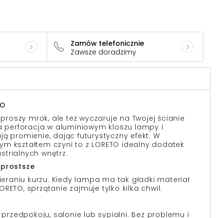
Zamów telefonicznie
Zawsze doradzimy
TO
ozproszy mrok, ale też wyczaruje na Twojej ścianie
wa perforacja w aluminiowym kloszu lampy i
ą promienie, dając futurystyczny efekt. W
ym kształtem czyni to z LORETO idealny dodatek
trialnych wnętrz.
 prostsze
raniu kurzu. Kiedy lampa ma tak gładki materiał
 LORETO, sprzątanie zajmuje tylko kilka chwil.
w przedpokoju, salonie lub sypialni. Bez problemu i