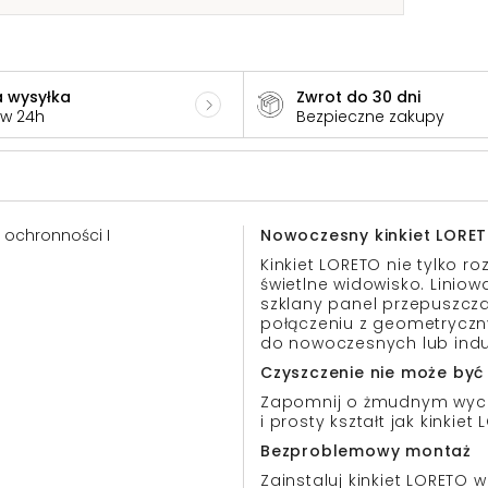
 wysyłka
Zwrot do 30 dni
 w 24h
Bezpieczne zakupy
a ochronności I
Nowoczesny kinkiet LORE
Kinkiet LORETO nie tylko r
świetlne widowisko. Linio
szklany panel przepuszczaj
połączeniu z geometryczn
do nowoczesnych lub indus
Czyszczenie nie może być
Zapomnij o żmudnym wycie
i prosty kształt jak kinkiet
Bezproblemowy montaż
Zainstaluj kinkiet LORETO 