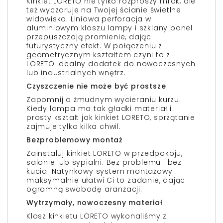
Kinkiet LORETO nie tylko rozproszy mrok, ale
też wyczaruje na Twojej ścianie świetlne
widowisko. Liniowa perforacja w
aluminiowym kloszu lampy i szklany panel
przepuszczają promienie, dając
futurystyczny efekt. W połączeniu z
geometrycznym kształtem czyni to z
LORETO idealny dodatek do nowoczesnych
lub industrialnych wnętrz.
Czyszczenie nie może być prostsze
Zapomnij o żmudnym wycieraniu kurzu.
Kiedy lampa ma tak gładki materiał i
prosty kształt jak kinkiet LORETO, sprzątanie
zajmuje tylko kilka chwil.
Bezproblemowy montaż
Zainstaluj kinkiet LORETO w przedpokoju,
salonie lub sypialni. Bez problemu i bez
kucia. Natynkowy system montażowy
maksymalnie ułatwi Ci to zadanie, dając
ogromną swobodę aranżacji.
Wytrzymały, nowoczesny materiał
Klosz kinkietu LORETO wykonaliśmy z