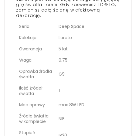
grę światła i cieni. Gdy zaświecisz LORETO,
zamienisz całą ścianę w efektowną
dekorację.
Seria
Deep Space
Kolekcja
Loreto
Gwarancja
5 lat
Waga
0.75
Oprawka źródła
G9
światła
Ilość żródeł
1
światła
Moc oprawy
max 8W LED
Źródło światła
NIE
w komplecie
Stopień
IP20