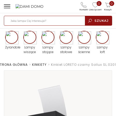
0
0
Kontakt
Lista życzeń
Koszyk
SZUKAJ
Żyrandole
Lampy
Lampy
Lampy
Lampy
Lampy
wiszące
stojące
stołowe
ścienne
loft
TRONA GŁÓWNA
>
KINKIETY
>
Kinkiet LORETO czarny Sollux SL.0201