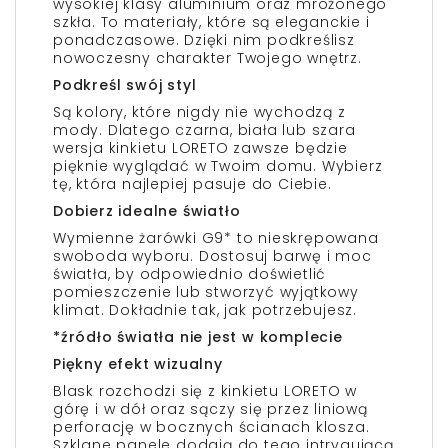
wysokiej klasy aluminium oraz mrożonego
szkła. To materiały, które są eleganckie i
ponadczasowe. Dzięki nim podkreślisz
nowoczesny charakter Twojego wnętrz.
Podkreśl swój styl
Są kolory, które nigdy nie wychodzą z
mody. Dlatego czarna, biała lub szara
wersja kinkietu LORETO zawsze będzie
pięknie wyglądać w Twoim domu. Wybierz
tę, która najlepiej pasuje do Ciebie.
Dobierz idealne światło
Wymienne żarówki G9* to nieskrępowana
swoboda wyboru. Dostosuj barwę i moc
światła, by odpowiednio doświetlić
pomieszczenie lub stworzyć wyjątkowy
klimat. Dokładnie tak, jak potrzebujesz.
*źródło światła nie jest w komplecie
Piękny efekt wizualny
Blask rozchodzi się z kinkietu LORETO w
górę i w dół oraz sączy się przez liniową
perforację w bocznych ścianach klosza.
Szklane panele dodają do tego intrygującą