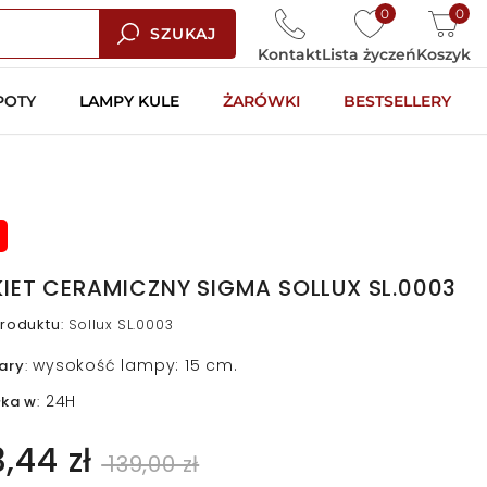
0
0
SZUKAJ
Kontakt
Lista życzeń
Koszyk
POTY
LAMPY KULE
ŻARÓWKI
BESTSELLERY
KIET CERAMICZNY SIGMA SOLLUX SL.0003
roduktu
:
Sollux SL.0003
wysokość lampy: 15 cm.
ary
:
24H
łka w
:
3,44 zł
139,00 zł