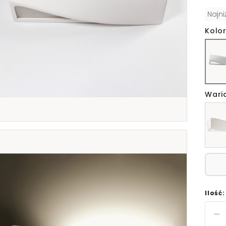
Najn
Kolor
Wari
Ilość: