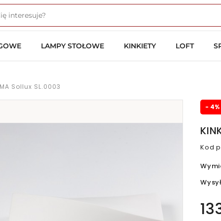
OGOWE
LAMPY STOŁOWE
KINKIETY
LOFT
S
MA Sollux SL.0003
- 4%
KIN
Kod p
Wymi
Wysy
13