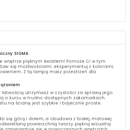
miczny SIGMA
e wnętrze pięknym światłem! Pomoże Ci w tym
 Baw się możliwościami: eksperymentuj z kolorami,
owieniem. Z tą lampą masz przestrzeń dla
zątaniem
z łatwością utrzymasz w czystości za sprawą jego
nij o kurzu w trudno dostępnych zakamarkach.
tu na ścianę jest szybkie i bajecznie proste.
dzi się górą i dołem, a obudowa z białej, matowej
odświetlaną powierzchnią tworzy piękną wizualną
nie zaprezentuje się w nowoczesnych wnętrzach,