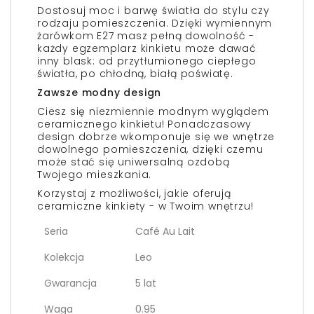
Dostosuj moc i barwę światła do stylu czy
rodzaju pomieszczenia. Dzięki wymiennym
żarówkom E27 masz pełną dowolność -
każdy egzemplarz kinkietu może dawać
inny blask: od przytłumionego ciepłego
światła, po chłodną, białą poświatę.
Zawsze modny design
Ciesz się niezmiennie modnym wyglądem
ceramicznego kinkietu! Ponadczasowy
design dobrze wkomponuje się we wnętrze
dowolnego pomieszczenia, dzięki czemu
może stać się uniwersalną ozdobą
Twojego mieszkania.
Korzystaj z możliwości, jakie oferują
ceramiczne kinkiety - w Twoim wnętrzu!
Seria
Café Au Lait
Kolekcja
Leo
Gwarancja
5 lat
Waga
0.95