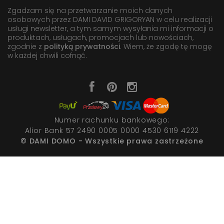
Zgadzam się na przetwarzanie moich danych
osobowych przez DAMI DAVID GRIGORYAN w celu realizacji
usługi newsletter, a tym samym wysyłania mi informacji o
produktach, usługach, promocjach lub nowościach,
zgodnie z
polityką prywatności
. Wiem, że zgodę tę mogę
w każdej chwili cofnąć.
Numer rachunku bankowego:
Alior Bank 57 2490 0005 0000 4530 6119 4222
© DAMI DOMO - Wszystkie prawa zastrzeżone