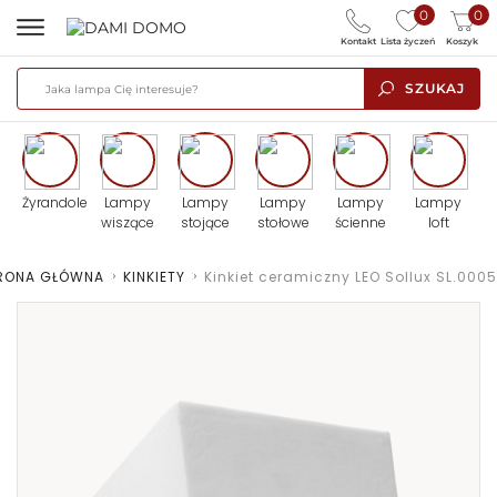
0
0
Kontakt
Lista życzeń
Koszyk
SZUKAJ
Żyrandole
Lampy
Lampy
Lampy
Lampy
Lampy
wiszące
stojące
stołowe
ścienne
loft
RONA GŁÓWNA
>
KINKIETY
>
Kinkiet ceramiczny LEO Sollux SL.0005