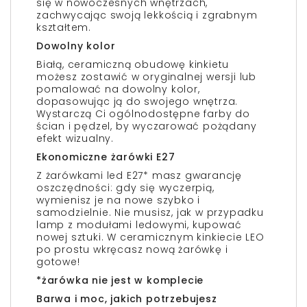
się w nowoczesnych wnętrzach,
zachwycając swoją lekkością i zgrabnym
kształtem.
Dowolny kolor
Białą, ceramiczną obudowę kinkietu
możesz zostawić w oryginalnej wersji lub
pomalować na dowolny kolor,
dopasowując ją do swojego wnętrza.
Wystarczą Ci ogólnodostępne farby do
ścian i pędzel, by wyczarować pożądany
efekt wizualny.
Ekonomiczne żarówki E27
Z żarówkami led E27* masz gwarancję
oszczędności: gdy się wyczerpią,
wymienisz je na nowe szybko i
samodzielnie. Nie musisz, jak w przypadku
lamp z modułami ledowymi, kupować
nowej sztuki. W ceramicznym kinkiecie LEO
po prostu wkręcasz nową żarówkę i
gotowe!
*żarówka nie jest w komplecie
Barwa i moc, jakich potrzebujesz