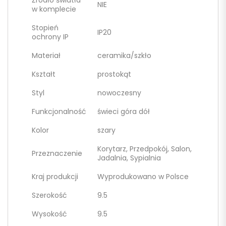
Źródło światła
NIE
w komplecie
Stopień
IP20
ochrony IP
Materiał
ceramika/szkło
Kształt
prostokąt
Styl
nowoczesny
Funkcjonalność
świeci góra dół
Kolor
szary
Korytarz, Przedpokój, Salon,
Przeznaczenie
Jadalnia, Sypialnia
Kraj produkcji
Wyprodukowano w Polsce
Szerokość
9.5
Wysokość
9.5