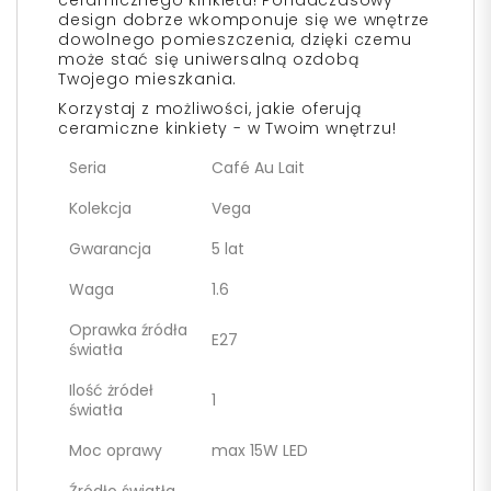
ceramicznego kinkietu! Ponadczasowy
design dobrze wkomponuje się we wnętrze
dowolnego pomieszczenia, dzięki czemu
może stać się uniwersalną ozdobą
Twojego mieszkania.
Korzystaj z możliwości, jakie oferują
ceramiczne kinkiety - w Twoim wnętrzu!
Seria
Café Au Lait
Kolekcja
Vega
Gwarancja
5 lat
Waga
1.6
Oprawka źródła
E27
światła
Ilość żródeł
1
światła
Moc oprawy
max 15W LED