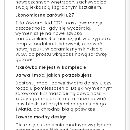
nowoczesnych wnętrzach, zachwycając
swoją lekkością i zgrabnym kształtem.
Ekonomiczne żarówki E27
Z żarówkami led E27* masz gwarancję
oszczędności: gdy się wyczerpią,
wymienisz je na nowe szybko i
samodzielnie. Nie musisz, jak w przypadku
lamp z modułami ledowymi, kupować
nowej sztuki. W ceramicznym kinkiecie
VEGA po prostu wkręcasz nową żarówkę i
gotowe!
*żarówka nie jest w komplecie
Barwa i moc, jakich potrzebujesz
Dostosuj moc i barwę światła do stylu czy
rodzaju pomieszczenia. Dzięki wymiennym
żarówkom E27 masz pełną dowolność -
każdy egzemplarz kinkietu może dawać
inny blask: od przytłumionego ciepłego
światła, po chłodną, białą poświatę.
Zawsze modny design
Ciesz się niezmiennie modnym wyglądem