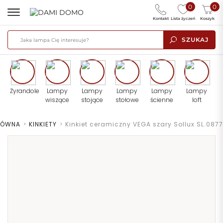
0
0
Kontakt
Lista życzeń
Koszyk
SZUKAJ
Żyrandole
Lampy
Lampy
Lampy
Lampy
Lampy
wiszące
stojące
stołowe
ścienne
loft
ŁÓWNA
>
KINKIETY
>
Kinkiet ceramiczny VEGA szary Sollux SL.0877