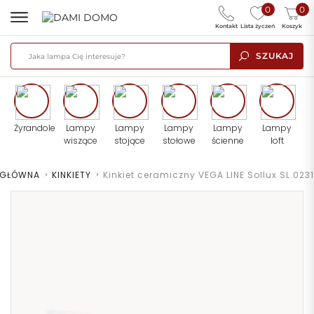
0
0
Kontakt
Lista życzeń
Koszyk
SZUKAJ
Żyrandole
Lampy
Lampy
Lampy
Lampy
Lampy
wiszące
stojące
stołowe
ścienne
loft
 GŁÓWNA
>
KINKIETY
>
Kinkiet ceramiczny VEGA LINE Sollux SL.0231