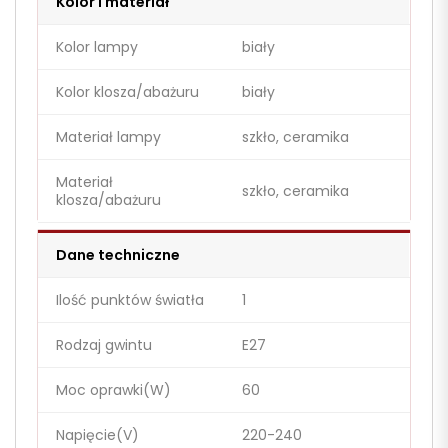
Kolor i materiał
Kolor lampy
biały
Kolor klosza/abażuru
biały
Materiał lampy
szkło, ceramika
Materiał
szkło, ceramika
klosza/abażuru
Dane techniczne
Ilość punktów światła
1
Rodzaj gwintu
E27
Moc oprawki(W)
60
Napięcie(V)
220-240