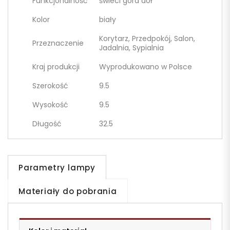
Funkcjonalność
świeci góra dół
Kolor
biały
Korytarz, Przedpokój, Salon,
Przeznaczenie
Jadalnia, Sypialnia
Kraj produkcji
Wyprodukowano w Polsce
Szerokość
9.5
Wysokość
9.5
Długość
32.5
Parametry lampy
Materiały do pobrania