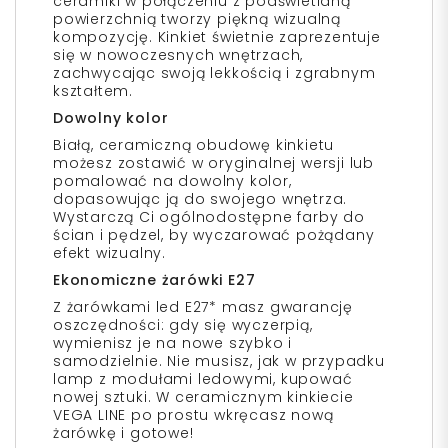
ceramiki w połączeniu z podświetlaną
powierzchnią tworzy piękną wizualną
kompozycję. Kinkiet świetnie zaprezentuje
się w nowoczesnych wnętrzach,
zachwycając swoją lekkością i zgrabnym
kształtem.
Dowolny kolor
Białą, ceramiczną obudowę kinkietu
możesz zostawić w oryginalnej wersji lub
pomalować na dowolny kolor,
dopasowując ją do swojego wnętrza.
Wystarczą Ci ogólnodostępne farby do
ścian i pędzel, by wyczarować pożądany
efekt wizualny.
Ekonomiczne żarówki E27
Z żarówkami led E27* masz gwarancję
oszczędności: gdy się wyczerpią,
wymienisz je na nowe szybko i
samodzielnie. Nie musisz, jak w przypadku
lamp z modułami ledowymi, kupować
nowej sztuki. W ceramicznym kinkiecie
VEGA LINE po prostu wkręcasz nową
żarówkę i gotowe!