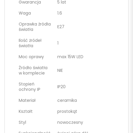
Gwarancja
5 lat
Waga
1.6
Oprawka źródła
E27
światła
Ilość żródeł
1
światła
Moc oprawy
max 15W LED
Źródło światła
NIE
w komplecie
Stopień
IP20
ochrony IP
Materiał
ceramika
Kształt
prostokąt
Styl
nowoczesny