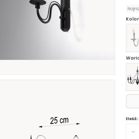
Najn
Kolor
Wari
Ilość: