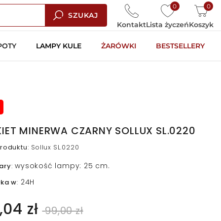
0
0
SZUKAJ
Kontakt
Lista życzeń
Koszyk
POTY
LAMPY KULE
ŻARÓWKI
BESTSELLERY
KIET MINERWA CZARNY SOLLUX SL.0220
roduktu
:
Sollux SL.0220
wysokość lampy: 25 cm.
ary
:
24H
łka w
:
,04 zł
99,00 zł