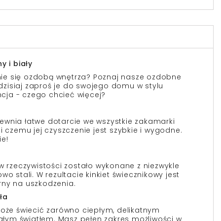
y i biały
tanie się ozdobą wnętrza? Poznaj nasze ozdobne
ż dzisiaj zaproś je do swojego domu w stylu
ancja - czego chcieć więcej?
ewnia łatwe dotarcie we wszystkie zakamarki
i czemu jej czyszczenie jest szybkie i wygodne.
e!
 w rzeczywistości zostało wykonane z niezwykle
wo stali. W rezultacie kinkiet świecznikowy jest
rny na uszkodzenia.
ła
może świecić zarówno ciepłym, delikatnym
iałym światłem. Masz pełen zakres możliwości w