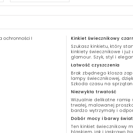
asa ochronności I
Kinkiet świecznikowy czarn
Szukasz kinkietu, który s
kinkiety świecznikowe i ju
glamour. Szyk, styl i eleg
Łatwość czyszczenia
Brak zbędnego klosza zap
lampy świecznikowej, dzięk
Szkoda czasu na sprzątani
Niezwykła trwałość
Wizualnie delikatne ramię
trwałej, malowanej proszko
bardzo wytrzymały i odpo
Dobór mocy i barwy świat
Ten kinkiet świecznikowy 
blaskiem, jak i jaskrawo b