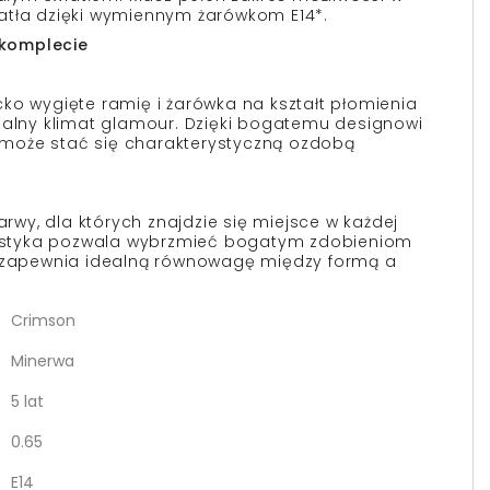
atła dzięki wymiennym żarówkom E14*.
w komplecie
ko wygięte ramię i żarówka na kształt płomienia
zalny klimat glamour. Dzięki bogatemu designowi
może stać się charakterystyczną ozdobą
barwy, dla których znajdzie się miejsce w każdej
orystyka pozwala wybrzmieć bogatym zdobieniom
- zapewnia idealną równowagę między formą a
Crimson
Minerwa
5 lat
0.65
E14