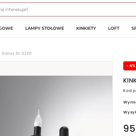
OGOWE
LAMPY STOŁOWE
KINKIETY
LOFT
S
 Sollux SL.0220
- 4%
KIN
Kod p
Wymi
Wysy
95