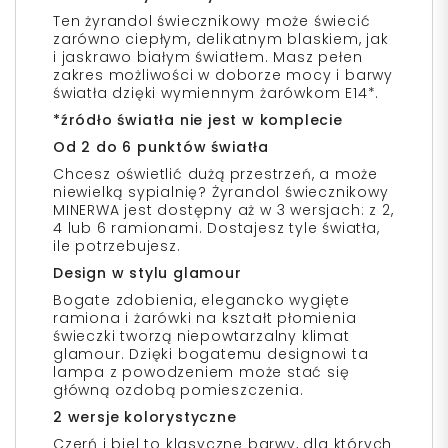
Ten żyrandol świecznikowy może świecić
zarówno ciepłym, delikatnym blaskiem, jak
i jaskrawo białym światłem. Masz pełen
zakres możliwości w doborze mocy i barwy
światła dzięki wymiennym żarówkom E14*.
*źródło światła nie jest w komplecie
Od 2 do 6 punktów światła
Chcesz oświetlić dużą przestrzeń, a może
niewielką sypialnię? Żyrandol świecznikowy
MINERWA jest dostępny aż w 3 wersjach: z 2,
4 lub 6 ramionami. Dostajesz tyle światła,
ile potrzebujesz.
Design w stylu glamour
Bogate zdobienia, elegancko wygięte
ramiona i żarówki na kształt płomienia
świeczki tworzą niepowtarzalny klimat
glamour. Dzięki bogatemu designowi ta
lampa z powodzeniem może stać się
główną ozdobą pomieszczenia.
2 wersje kolorystyczne
Czerń i biel to klasyczne barwy, dla których