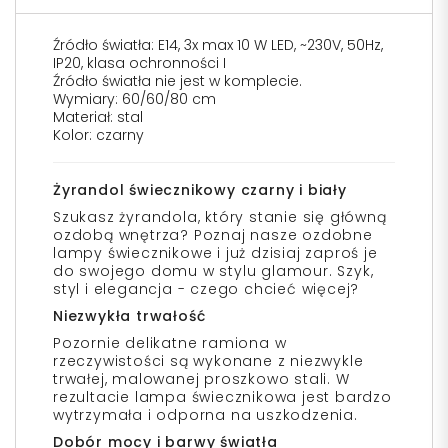
Źródło światła: E14, 3x max 10 W LED, ~230V, 50Hz,
IP20, klasa ochronności I
Źródło światła nie jest w komplecie.
Wymiary: 60/60/80 cm
Materiał: stal
Kolor: czarny
Żyrandol świecznikowy czarny i biały
Szukasz żyrandola, który stanie się główną
ozdobą wnętrza? Poznaj nasze ozdobne
lampy świecznikowe i już dzisiaj zaproś je
do swojego domu w stylu glamour. Szyk,
styl i elegancja - czego chcieć więcej?
Niezwykła trwałość
Pozornie delikatne ramiona w
rzeczywistości są wykonane z niezwykle
trwałej, malowanej proszkowo stali. W
rezultacie lampa świecznikowa jest bardzo
wytrzymała i odporna na uszkodzenia.
Dobór mocy i barwy światła