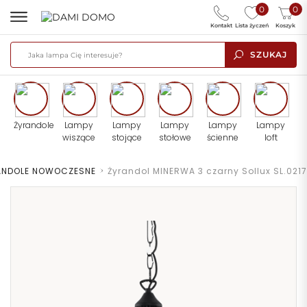
0
0
Kontakt
Lista życzeń
Koszyk
SZUKAJ
Żyrandole
Lampy
Lampy
Lampy
Lampy
Lampy
wiszące
stojące
stołowe
ścienne
loft
ANDOLE NOWOCZESNE
>
Żyrandol MINERWA 3 czarny Sollux SL.0217