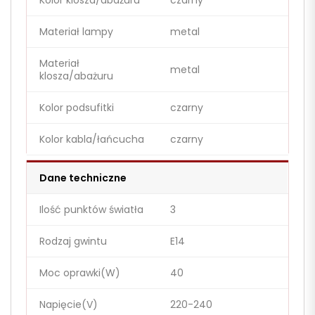
Kolor klosza/abażuru
czarny
Materiał lampy
metal
Materiał
metal
klosza/abażuru
Kolor podsufitki
czarny
Kolor kabla/łańcucha
czarny
Dane techniczne
Ilość punktów światła
3
Rodzaj gwintu
E14
Moc oprawki(W)
40
Napięcie(V)
220-240