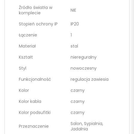
Źródło światła w
NIE
komplecie
Stopień ochrony IP
IP20
Łączenie
1
Materiał
stal
Kształt
niereguralny
Styl
nowoczesny
Funkcjonalność
regulacja zawiesia
Kolor
czarny
Kolor kabla
czarny
Kolor podsufitki
czarny
Salon, Sypialnia,
Przeznaczenie
Jadalnia