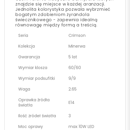
znajdzie się miejsce w każdej aranżacji.
Jednolita kolorystyka pozwala wybrzmieć
bogatym zdobieniom żyrandola
świecznikowego - zapewnia idealną
równowagę między formą a treścią.
Seria
Crimson
Kolekcja
Minerwa
Gwarancja
5 lat
Wymiar klosza
60/60
Wymiar podsufitki
9/9
Waga
2.65
Oprawka źródła
E14
światła
Ilość żródeł światła
3
Moc oprawy
max 10W LED