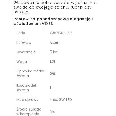
G9 dowolnie dobierzesz barwę oraz moc
światła do swojego salonu, kuchni czy
sypialni.
Postaw na ponadczasową elegancję z
oświetleniem VIXEN.
Seria
Café Au Lait
Kolekcja
Vixen
Gwarancja
5 lat
Waga
1.21
Oprawka źródła
G9
światła
Ilość żródeł
1
światła
Moc oprawy
max 8W LED
Źródło światła
Nie
w komplecie