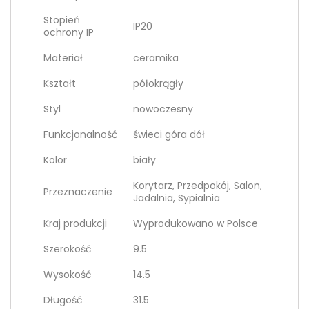
Stopień
IP20
ochrony IP
Materiał
ceramika
Kształt
półokrągły
Styl
nowoczesny
Funkcjonalność
świeci góra dół
Kolor
biały
Korytarz, Przedpokój, Salon,
Przeznaczenie
Jadalnia, Sypialnia
Kraj produkcji
Wyprodukowano w Polsce
Szerokość
9.5
Wysokość
14.5
Długość
31.5