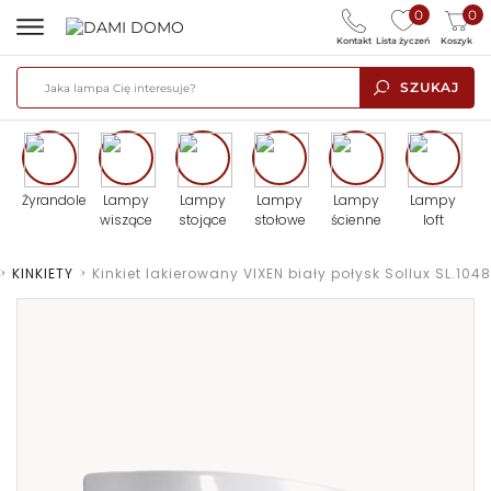
0
0
Kontakt
Lista życzeń
Koszyk
SZUKAJ
Żyrandole
Lampy
Lampy
Lampy
Lampy
Lampy
wiszące
stojące
stołowe
ścienne
loft
>
KINKIETY
>
Kinkiet lakierowany VIXEN biały połysk Sollux SL.1048