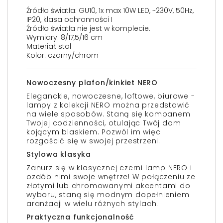
Źródło światła: GU10, 1x max 10W LED, ~230V, 50Hz,
IP20, klasa ochronności I
Źródło światła nie jest w komplecie.
Wymiary: 8/17,5/16 cm
Materiał: stal
Kolor: czarny/chrom
Nowoczesny plafon/kinkiet NERO
Eleganckie, nowoczesne, loftowe, biurowe -
lampy z kolekcji NERO można przedstawić
na wiele sposobów. Staną się kompanem
Twojej codzienności, otulając Twój dom
kojącym blaskiem. Pozwól im więc
rozgościć się w swojej przestrzeni.
Stylowa klasyka
Zanurz się w klasycznej czerni lamp NERO i
ozdób nimi swoje wnętrze! W połączeniu ze
złotymi lub chromowanymi akcentami do
wyboru, staną się modnym dopełnieniem
aranżacji w wielu różnych stylach.
Praktyczna funkcjonalność