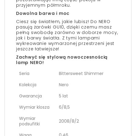
przyjemnym półmroku.
Dowolna barwa i moc
Ciesz się światłem, jakie lubisz! Do NERO
pasują żarówki GU10, dzięki czemu masz
pełną swobodę zarówno w doborze mocy,
jak i barwy światła. Z tymi lampami
wykreowanie wymarzonej przestrzeni jest
jeszcze łatwiejsze!
Zachwyć się stylową nowoczesnością
lamp NERO!
Seria
Bittersweet Shimmer
Kolekcja
Nero
Gwarancja
5 lat
Wymiar klosza
6/8,5
Wymiar
2008/8/2
podsufitki
Waga
0.46