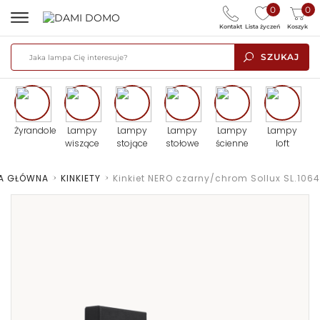
0
0
Kontakt
Lista życzeń
Koszyk
SZUKAJ
Żyrandole
Lampy
Lampy
Lampy
Lampy
Lampy
wiszące
stojące
stołowe
ścienne
loft
A GŁÓWNA
>
KINKIETY
>
Kinkiet NERO czarny/chrom Sollux SL.1064