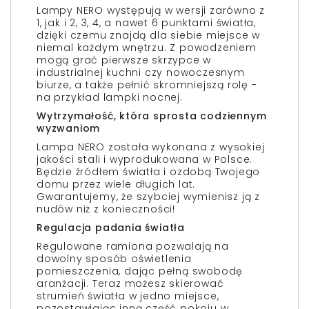
Lampy NERO występują w wersji zarówno z
1, jak i 2, 3, 4, a nawet 6 punktami światła,
dzięki czemu znajdą dla siebie miejsce w
niemal każdym wnętrzu. Z powodzeniem
mogą grać pierwsze skrzypce w
industrialnej kuchni czy nowoczesnym
biurze, a także pełnić skromniejszą rolę -
na przykład lampki nocnej.
Wytrzymałość, która sprosta codziennym
wyzwaniom
Lampa NERO została wykonana z wysokiej
jakości stali i wyprodukowana w Polsce.
Będzie źródłem światła i ozdobą Twojego
domu przez wiele długich lat.
Gwarantujemy, że szybciej wymienisz ją z
nudów niż z konieczności!
Regulacja padania światła
Regulowane ramiona pozwalają na
dowolny sposób oświetlenia
pomieszczenia, dając pełną swobodę
aranżacji. Teraz możesz skierować
strumień światła w jedno miejsce,
pozostawiając inną część pokoju w