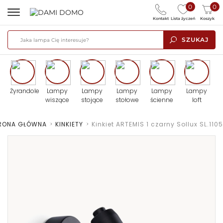
0
0
Kontakt
Lista życzeń
Koszyk
SZUKAJ
Żyrandole
Lampy
Lampy
Lampy
Lampy
Lampy
wiszące
stojące
stołowe
ścienne
loft
RONA GŁÓWNA
>
KINKIETY
>
Kinkiet ARTEMIS 1 czarny Sollux SL.1105