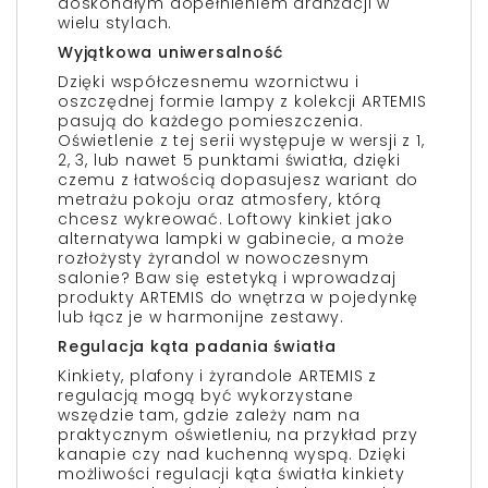
doskonałym dopełnieniem aranżacji w
wielu stylach.
Wyjątkowa uniwersalność
Dzięki współczesnemu wzornictwu i
oszczędnej formie lampy z kolekcji ARTEMIS
pasują do każdego pomieszczenia.
Oświetlenie z tej serii występuje w wersji z 1,
2, 3, lub nawet 5 punktami światła, dzięki
czemu z łatwością dopasujesz wariant do
metrażu pokoju oraz atmosfery, którą
chcesz wykreować. Loftowy kinkiet jako
alternatywa lampki w gabinecie, a może
rozłożysty żyrandol w nowoczesnym
salonie? Baw się estetyką i wprowadzaj
produkty ARTEMIS do wnętrza w pojedynkę
lub łącz je w harmonijne zestawy.
Regulacja kąta padania światła
Kinkiety, plafony i żyrandole ARTEMIS z
regulacją mogą być wykorzystane
wszędzie tam, gdzie zależy nam na
praktycznym oświetleniu, na przykład przy
kanapie czy nad kuchenną wyspą. Dzięki
możliwości regulacji kąta światła kinkiety