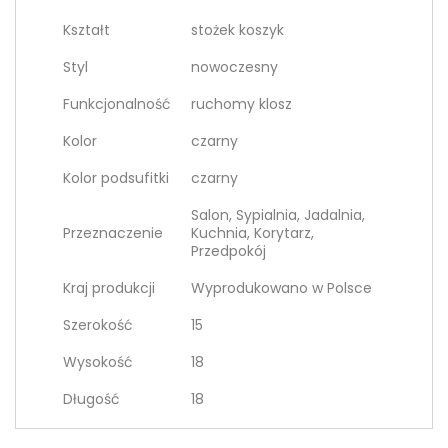
Kształt
stożek koszyk
Styl
nowoczesny
Funkcjonalność
ruchomy klosz
Kolor
czarny
Kolor podsufitki
czarny
Salon, Sypialnia, Jadalnia,
Przeznaczenie
Kuchnia, Korytarz,
Przedpokój
Kraj produkcji
Wyprodukowano w Polsce
Szerokość
15
Wysokość
18
Długość
18