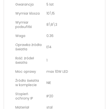
Gwarancja
5 lat
Wymiar klosza
10\15
Wymiar
8\8\3
podsufitki
Waga
0.36
Oprawka źródła
E14
światła
Ilość żródeł
1
światła
Moc oprawy
max 10W LED
Źródło światła
NIE
w komplecie
Stopień
IP20
ochrony IP
Materiał
stal