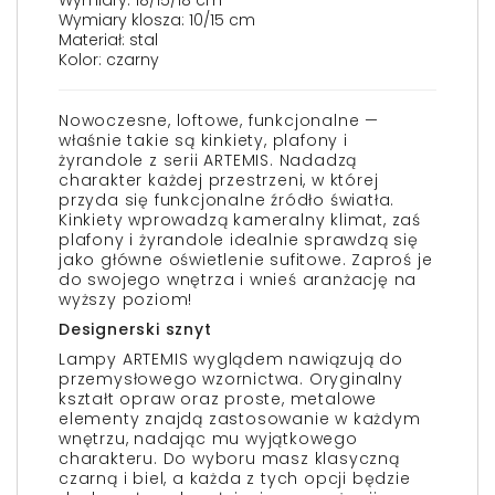
Wymiary: 18/15/18 cm
Wymiary klosza: 10/15 cm
Materiał: stal
Kolor: czarny
Nowoczesne, loftowe, funkcjonalne —
właśnie takie są kinkiety, plafony i
żyrandole z serii ARTEMIS. Nadadzą
charakter każdej przestrzeni, w której
przyda się funkcjonalne źródło światła.
Kinkiety wprowadzą kameralny klimat, zaś
plafony i żyrandole idealnie sprawdzą się
jako główne oświetlenie sufitowe. Zaproś je
do swojego wnętrza i wnieś aranżację na
wyższy poziom!
Designerski sznyt
Lampy ARTEMIS wyglądem nawiązują do
przemysłowego wzornictwa. Oryginalny
kształt opraw oraz proste, metalowe
elementy znajdą zastosowanie w każdym
wnętrzu, nadając mu wyjątkowego
charakteru. Do wyboru masz klasyczną
czarną i biel, a każda z tych opcji będzie