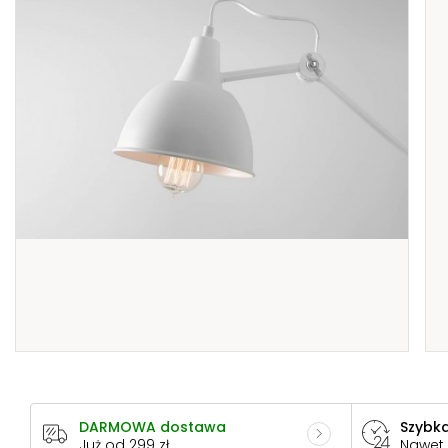
DARMOWA dostawa
Szybka
Już od 299 zł
Nawet