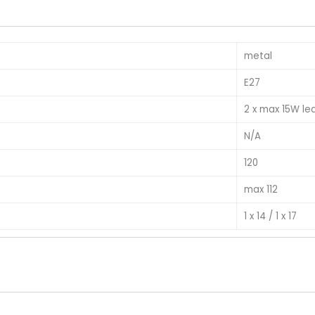
metal
E27
2 x max 15W le
N/A
120
max 112
1 x 14 / 1 x 17