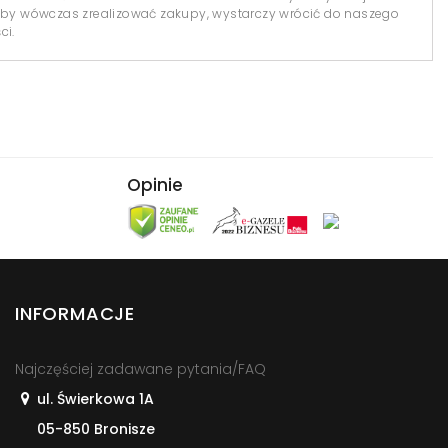
y wówczas zrealizować zakupy, wystarczy wrócić do naszego
ci.
Opinie
INFORMACJE
Najczęściej zadawane pytania/FAQ
ul. Świerkowa 1A
05-850 Bronisze