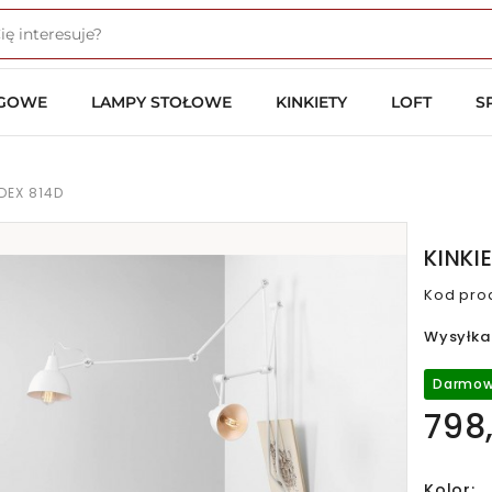
OGOWE
LAMPY STOŁOWE
KINKIETY
LOFT
S
LDEX 814D
KINKI
Kod pro
Wysyłka
Darmow
798,
Kolor: