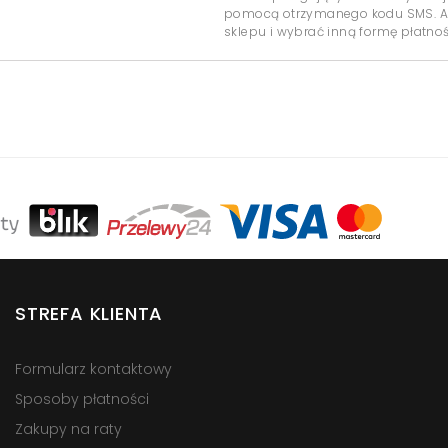
pomocą otrzymanego kodu SMS. Ab
sklepu i wybrać inną formę płatnoś
STREFA KLIENTA
Formularz kontaktowy
Sposoby płatności
Zakupy na raty