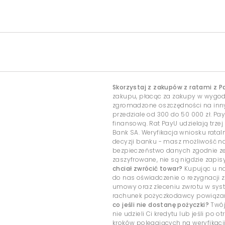
Skorzystaj z zakupów z ratami z P
zakupu, płacąc za zakupy w wygo
zgromadzone oszczędności na inny c
przedziale od 300 do 50 000 zł. Pa
finansową. Rat PayU udzielają trzej
Bank SA. Weryfikacja wniosku rata
decyzji banku - masz możliwość 
bezpieczeństwo danych zgodnie ze
zaszyfrowane, nie są nigdzie zap
chciał zwrócić towar?
Kupując u na
do nas oświadczenie o rezygnacji z
umowy oraz zleceniu zwrotu w sys
rachunek pożyczkodawcy powiązany
co jeśli nie dostanę pożyczki?
Twój
nie udzieli Ci kredytu lub jeśli po
kroków polegających na weryfikacj