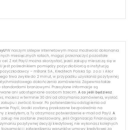
ayU!
W naszym sklepie internetowym masz możliwość dokonania
dnych miesięcznych ratach, mogąc przeznaczyć pozostałe
el. Z rat PayU można skorzystać, jeżeli zakupy mieszczą się w
yU jest pośrednikiem pomiędzy pożyczkobiorcą a instytucją
 pożyczkodawcy – mBank SA , Kreditech Polska Sp. z o.o. i Alior
lnego trwa zwykle do 2 minut, w przypadku uzyskania pozytywnej
natychmiastowego dokończenia zamówienia. Zapewnia także
 standardami branżowymi. Przesyłane informacje są
isywane ani udostępniane osobom trzecim.
A co jeśli będziesz
s, możesz w terminie 30 dni od otrzymania zamówienia, wysłać
 zakupu i zwrócić towar. Po potwierdzeniu odstąpienia od
temie PayU, środki zostaną przekazane bezpośrednio na
 z kredytem, a Ty otrzymasz potwierdzenie e-mail od PayU.
A
 zakup nie zostanie zrealizowany, jeśli Organizacja Finansująca
 otrzymaniu pozytywnej decyzji kredytowej, nie wykonasz kolejnych
i tożsamości i zatwierdzeniu warunków umowy kredytowej za