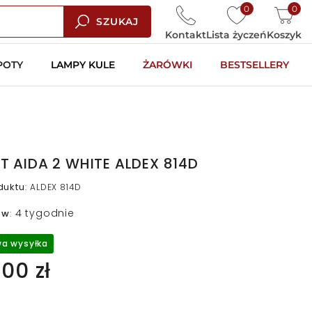
0
0
SZUKAJ
Kontakt
Lista życzeń
Koszyk
POTY
LAMPY KULE
ŻARÓWKI
BESTSELLERY
ET AIDA 2 WHITE ALDEX 814D
duktu
:
ALDEX 814D
4 tygodnie
 w
:
a wysyłka
00 zł