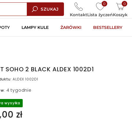
0
0
SZUKAJ
Kontakt
Lista życzeń
Koszyk
POTY
LAMPY KULE
ŻARÓWKI
BESTSELLERY
ET SOHO 2 BLACK ALDEX 1002D1
duktu
:
ALDEX 1002D1
4 tygodnie
 w
:
a wysyłka
00 zł