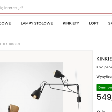
OGOWE
LAMPY STOŁOWE
KINKIETY
LOFT
S
LDEX 1002D1
KINKI
Kod pro
Wysyłka
Darmow
549,
Kolor: