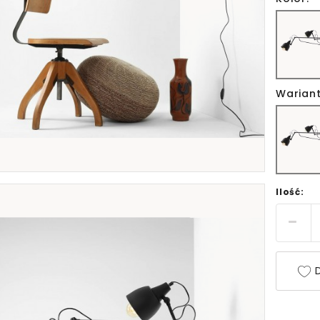
Wariant
Ilość:
D