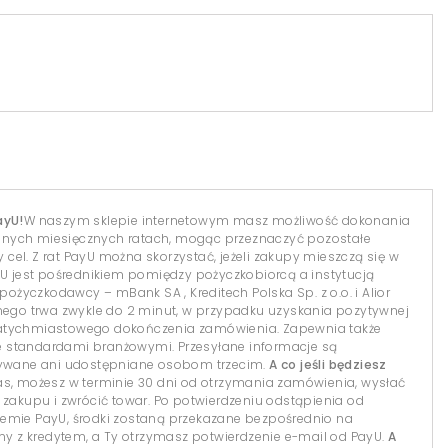
ayU!
W naszym sklepie internetowym masz możliwość dokonania
dnych miesięcznych ratach, mogąc przeznaczyć pozostałe
el. Z rat PayU można skorzystać, jeżeli zakupy mieszczą się w
yU jest pośrednikiem pomiędzy pożyczkobiorcą a instytucją
 pożyczkodawcy – mBank SA , Kreditech Polska Sp. z o.o. i Alior
lnego trwa zwykle do 2 minut, w przypadku uzyskania pozytywnej
natychmiastowego dokończenia zamówienia. Zapewnia także
 standardami branżowymi. Przesyłane informacje są
isywane ani udostępniane osobom trzecim.
A co jeśli będziesz
s, możesz w terminie 30 dni od otrzymania zamówienia, wysłać
 zakupu i zwrócić towar. Po potwierdzeniu odstąpienia od
temie PayU, środki zostaną przekazane bezpośrednio na
 z kredytem, a Ty otrzymasz potwierdzenie e-mail od PayU.
A