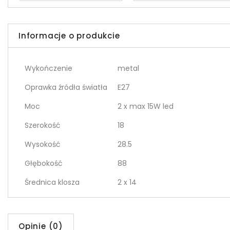
Informacje o produkcie
Wykończenie
metal
Oprawka źródła światła
E27
Moc
2 x max 15W led
Szerokość
18
Wysokość
28.5
Głębokość
88
Średnica klosza
2 x 14
Opinie (0)