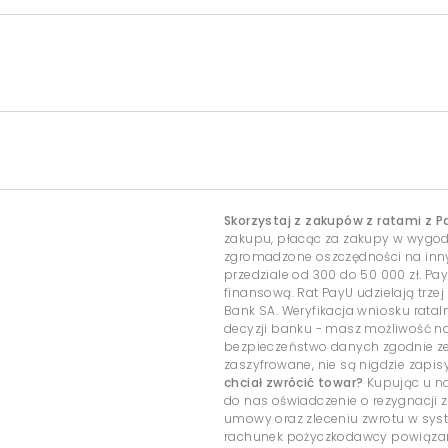
Skorzystaj z zakupów z ratami z P
zakupu, płacąc za zakupy w wygo
zgromadzone oszczędności na inny c
przedziale od 300 do 50 000 zł. Pa
finansową. Rat PayU udzielają trzej
Bank SA. Weryfikacja wniosku rata
decyzji banku - masz możliwość 
bezpieczeństwo danych zgodnie ze
zaszyfrowane, nie są nigdzie zap
chciał zwrócić towar?
Kupując u na
do nas oświadczenie o rezygnacji z
umowy oraz zleceniu zwrotu w sys
rachunek pożyczkodawcy powiązany