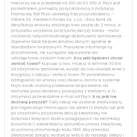
mieszczą się w przedziale od 300 do 50 000 zł. PayU jest
pośrednikiem pomiędzy pożyczkobiorcą a instytucją
finansową. Rat PayU udzielają trzej pożyczkodawcy –
mBank SA , Kreditech Polska Sp. z o.o. i Alior Bank SA.
Weryfikacja wniosku ratalnego trwa zwykle do 2 minut, w
przypadku uzyskania pozytywnej decyzji banku - masz
możliwość natychmiastowego dokończenia zamówienia.
Zapewnia także bezpieczeństwo danych zgodnie ze
standardami branżowymi. Przesyłane informacje są
zaszyfrowane, nie są nigdzie zapisywane ani
udostępniane osobom trzecim.
A co jeśli będziesz chciał
zwrócić towar?
Kupując u nas, możesz w terminie 30 dni
od otrzymania zamówienia, wysłać do nas oświadczenie o
rezygnacji z zakupu i zwrócić towar. Po potwierdzeniu
odstąpienia od umowy oraz zleceniu zwrotu w systemie
PayU, środki zostaną przekazane bezpośrednio na
rachunek pożyczkodawcy powiązany z kredytem, a Ty
otrzymasz potwierdzenie e-mail od PayU.
A co jeśli nie
dostanę pożyczki?
Twój zakup nie zostanie zrealizowany,
jeśli Organizacja Finansująca nie udzieli Ci kredytu lub jeśli
po otrzymaniu pozytywnej decyzji kredytowej, nie
wykonasz kolejnych kroków polegających na weryfikacji
tożsamości i zatwierdzeniu warunków umowy kredytowej
za pomocą otrzymanego kodu SMS. Aby wówczas
zrealizować zakupy, wystarczy wrócić do naszego sklepu i