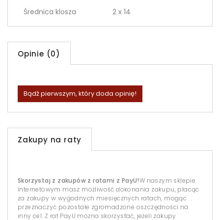
Średnica klosza
2 x 14
Opinie (0)
Bądź pierwszym, który doda opinię!
Zakupy na raty
Skorzystaj z zakupów z ratami z PayU!
W naszym sklepie
internetowym masz możliwość dokonania zakupu, płacąc
za zakupy w wygodnych miesięcznych ratach, mogąc
przeznaczyć pozostałe zgromadzone oszczędności na
inny cel. Z rat PayU można skorzystać, jeżeli zakupy