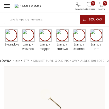
0
0
Kontakt
Lista życzeń
Koszyk
SZUKAJ
Żyrandole
Lampy
Lampy
Lampy
Lampy
Lampy
wiszące
stojące
stołowe
ścienne
loft
GŁÓWNA
>
KINKIETY
>
KINKIET PURE GOLD PIONOWY ALDEX 1064D30_2