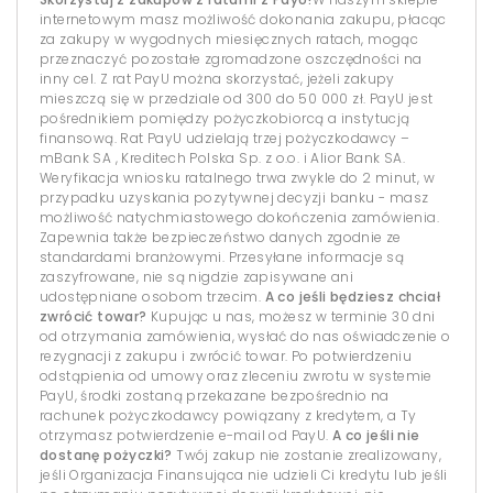
internetowym masz możliwość dokonania zakupu, płacąc
za zakupy w wygodnych miesięcznych ratach, mogąc
przeznaczyć pozostałe zgromadzone oszczędności na
inny cel. Z rat PayU można skorzystać, jeżeli zakupy
mieszczą się w przedziale od 300 do 50 000 zł. PayU jest
pośrednikiem pomiędzy pożyczkobiorcą a instytucją
finansową. Rat PayU udzielają trzej pożyczkodawcy –
mBank SA , Kreditech Polska Sp. z o.o. i Alior Bank SA.
Weryfikacja wniosku ratalnego trwa zwykle do 2 minut, w
przypadku uzyskania pozytywnej decyzji banku - masz
możliwość natychmiastowego dokończenia zamówienia.
Zapewnia także bezpieczeństwo danych zgodnie ze
standardami branżowymi. Przesyłane informacje są
zaszyfrowane, nie są nigdzie zapisywane ani
udostępniane osobom trzecim.
A co jeśli będziesz chciał
zwrócić towar?
Kupując u nas, możesz w terminie 30 dni
od otrzymania zamówienia, wysłać do nas oświadczenie o
rezygnacji z zakupu i zwrócić towar. Po potwierdzeniu
odstąpienia od umowy oraz zleceniu zwrotu w systemie
PayU, środki zostaną przekazane bezpośrednio na
rachunek pożyczkodawcy powiązany z kredytem, a Ty
otrzymasz potwierdzenie e-mail od PayU.
A co jeśli nie
dostanę pożyczki?
Twój zakup nie zostanie zrealizowany,
jeśli Organizacja Finansująca nie udzieli Ci kredytu lub jeśli