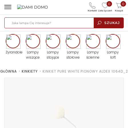
0
0
Kontakt
Lista życzeń
Koszyk
SZUKAJ
Żyrandole
Lampy
Lampy
Lampy
Lampy
Lampy
wiszące
stojące
stołowe
ścienne
loft
 GŁÓWNA
>
KINKIETY
>
KINKIET PURE WHITE PIONOWY ALDEX 1064D_2