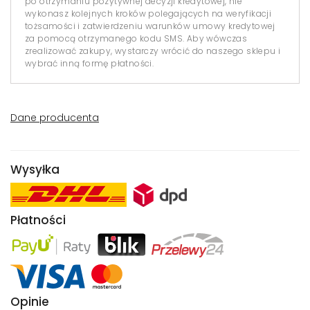
po otrzymaniu pozytywnej decyzji kredytowej, nie
wykonasz kolejnych kroków polegających na weryfikacji
tożsamości i zatwierdzeniu warunków umowy kredytowej
za pomocą otrzymanego kodu SMS. Aby wówczas
zrealizować zakupy, wystarczy wrócić do naszego sklepu i
wybrać inną formę płatności.
Dane producenta
Wysyłka
Płatności
Opinie