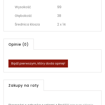
Wysokość
99
Głębokość
38
Średnica klosza
2 x 14
Opinie (0)
Bądź pierwszym, który doda opinię!
Zakupy na raty
Skorzystaj z zakupów z ratami z PayU!
W naszym sklepie