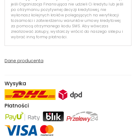
jeśli Organizacja Finansująca nie udzieli Ci kredytu lub jeśli
po otrzymaniu pozytywnej decyzji kredytowej, nie
wykonasz kolejnych kroków polegających na weryfikacji
tożsamości i zatwierdzeniu warunków umowy kredytowej
za pomocą otrzymanego kodu SMS. Aby wówczas
zrealizować zakupy, wystarczy wrócić do naszego sklepu i
wybrać inną formę płatności.
Dane producenta
Wysyłka
Płatności