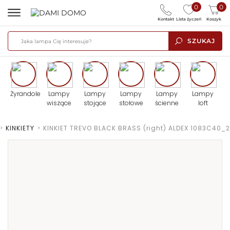
0
0
Kontakt
Lista życzeń
Koszyk
SZUKAJ
Żyrandole
Lampy
Lampy
Lampy
Lampy
Lampy
wiszące
stojące
stołowe
ścienne
loft
>
KINKIETY
>
KINKIET TREVO BLACK BRASS (right) ALDEX 1083C40_2