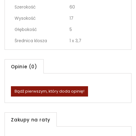
Szerokość
60
Wysokość
17
Głębokość
5
Średnica klosza
1 x 3,7
Opinie (0)
Bądź pierwszym, który doda opinię!
Zakupy na raty