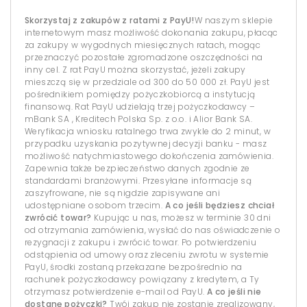
Skorzystaj z zakupów z ratami z PayU!
W naszym sklepie
internetowym masz możliwość dokonania zakupu, płacąc
za zakupy w wygodnych miesięcznych ratach, mogąc
przeznaczyć pozostałe zgromadzone oszczędności na
inny cel. Z rat PayU można skorzystać, jeżeli zakupy
mieszczą się w przedziale od 300 do 50 000 zł. PayU jest
pośrednikiem pomiędzy pożyczkobiorcą a instytucją
finansową. Rat PayU udzielają trzej pożyczkodawcy –
mBank SA , Kreditech Polska Sp. z o.o. i Alior Bank SA.
Weryfikacja wniosku ratalnego trwa zwykle do 2 minut, w
przypadku uzyskania pozytywnej decyzji banku - masz
możliwość natychmiastowego dokończenia zamówienia.
Zapewnia także bezpieczeństwo danych zgodnie ze
standardami branżowymi. Przesyłane informacje są
zaszyfrowane, nie są nigdzie zapisywane ani
udostępniane osobom trzecim.
A co jeśli będziesz chciał
zwrócić towar?
Kupując u nas, możesz w terminie 30 dni
od otrzymania zamówienia, wysłać do nas oświadczenie o
rezygnacji z zakupu i zwrócić towar. Po potwierdzeniu
odstąpienia od umowy oraz zleceniu zwrotu w systemie
PayU, środki zostaną przekazane bezpośrednio na
rachunek pożyczkodawcy powiązany z kredytem, a Ty
otrzymasz potwierdzenie e-mail od PayU.
A co jeśli nie
dostanę pożyczki?
Twój zakup nie zostanie zrealizowany,