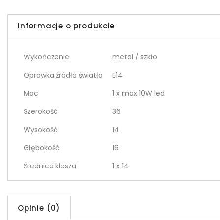
Informacje o produkcie
Wykończenie
metal / szkło
Oprawka źródła światła
E14
Moc
1 x max 10W led
Szerokość
36
Wysokość
14
Głębokość
16
Średnica klosza
1 x 14
Opinie (0)