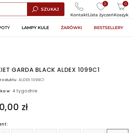
0
0
SZUKAJ
Kontakt
Lista życzeń
Koszyk
POTY
LAMPY KULE
ŻARÓWKI
BESTSELLERY
KIET GARDA BLACK ALDEX 1099C1
roduktu
:
ALDEX 1099C1
4 tygodnie
łka w
:
0,00 zł
ant: