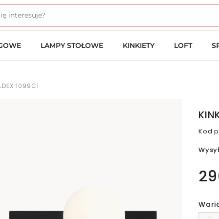
OGOWE
LAMPY STOŁOWE
KINKIETY
LOFT
S
LDEX 1099C1
KIN
Kod p
Wysy
29
Wari