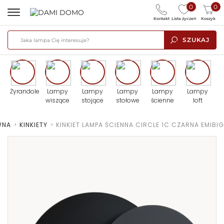
0
0
Kontakt
Lista życzeń
Koszyk
SZUKAJ
Żyrandole
Lampy
Lampy
Lampy
Lampy
Lampy
wiszące
stojące
stołowe
ścienne
loft
WNA
>
KINKIETY
>
KINKIET LAMPA ŚCIENNA CIRCLE 1C CZARNA EMIBIG