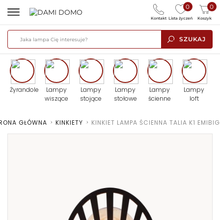
0
0
Kontakt
Lista życzeń
Koszyk
SZUKAJ
Żyrandole
Lampy
Lampy
Lampy
Lampy
Lampy
wiszące
stojące
stołowe
ścienne
loft
RONA GŁÓWNA
>
KINKIETY
>
KINKIET LAMPA ŚCIENNA TALIA K1 EMIBIG