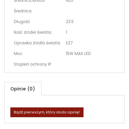
Średnica klosza
N/D
Średnica
Długość
23.5
Ilość żródeł światła
1
Oprawka źródła światła
E27
Moc
15W MAX LED
Stopień ochrony IP
Opinie (0)
Bądź pierwszym, który doda opinię!