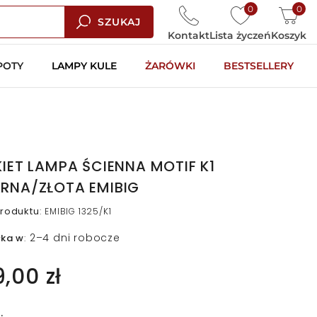
0
0
SZUKAJ
Kontakt
Lista życzeń
Koszyk
POTY
LAMPY KULE
ŻARÓWKI
BESTSELLERY
KIET LAMPA ŚCIENNA MOTIF K1
RNA/ZŁOTA EMIBIG
roduktu
:
EMIBIG 1325/K1
2–4 dni robocze
łka w
:
9,00 zł