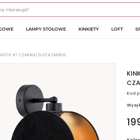
OGOWE
LAMPY STOŁOWE
KINKIETY
LOFT
S
 MOTIF K1 CZARNA/ZŁOTA EMIBIG
KIN
CZA
Kod p
Wysy
19