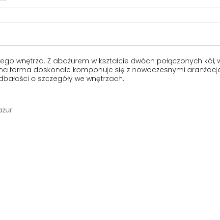
snego wnętrza. Z abażurem w kształcie dwóch połączonych kół,
zna forma doskonale komponuje się z nowoczesnymi aranżacjami, 
i dbałości o szczegóły we wnętrzach.
ażur