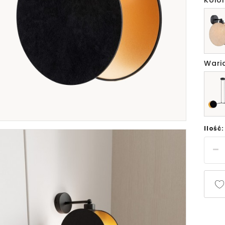
Kolor
Wari
Ilość: