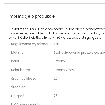
Informacje o produkcie
Kinkiet z serii MOTIF to doskonałe uzupełnienie nowocze
oświetlenie, ale także unikalny design. Jego minimalistyc
tylko źródło światła, ale również wyraz osobistego gustu 
Regulowana wysokość
Tak
Materiał
Stal lakierowana proszkowo. ab
Kolor
Czarny
Kolor klosza
Czarny.Złoty
Średnica klosza
20
Średnica
Długość
26
Ilość żródeł światła
1