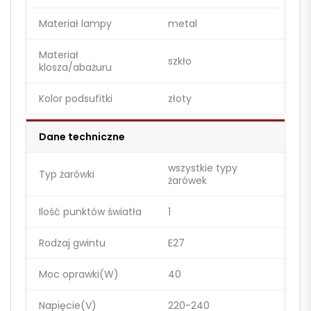
Materiał lampy
metal
Materiał
szkło
klosza/abażuru
Kolor podsufitki
złoty
Dane techniczne
wszystkie typy
Typ żarówki
żarówek
Ilość punktów światła
1
Rodzaj gwintu
E27
Moc oprawki(W)
40
Napięcie(V)
220-240