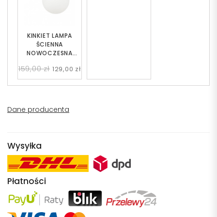
KINKIET LAMPA
ŚCIENNA
NOWOCZESNA
ZŁOTO KLASYCZNE
159,00 zł
129,00 zł
BIAŁA KULA FREDICA
W1
Dane producenta
Wysyłka
Płatności