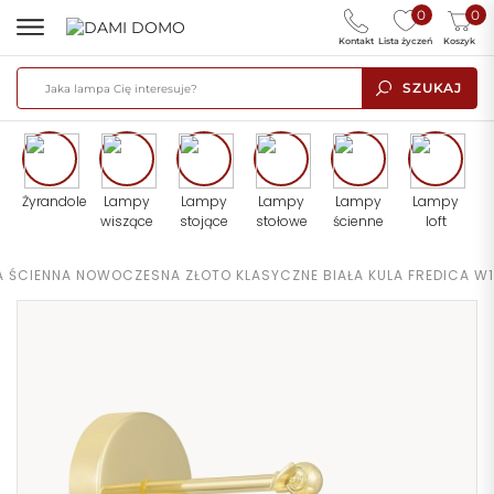
0
0
Kontakt
Lista życzeń
Koszyk
SZUKAJ
Żyrandole
Lampy
Lampy
Lampy
Lampy
Lampy
wiszące
stojące
stołowe
ścienne
loft
PA ŚCIENNA NOWOCZESNA ZŁOTO KLASYCZNE BIAŁA KULA FREDICA W1