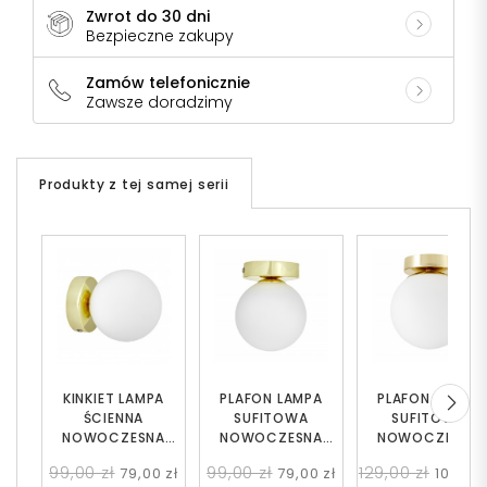
Zwrot do 30 dni
Bezpieczne zakupy
Zamów telefonicznie
Zawsze doradzimy
Produkty z tej samej serii
KINKIET LAMPA
PLAFON LAMPA
PLAFON LAMPA
ŚCIENNA
SUFITOWA
SUFITOWA
NOWOCZESNA
NOWOCZESNA
NOWOCZESNA
ZŁOTO KLASYCZNE
ZŁOTO KLASYCZNE
ZŁOTO KLASYCZN
99,00 zł
99,00 zł
129,00 zł
79,00 zł
79,00 zł
109,00 
BIAŁA KULA
BIAŁA KULA
BIAŁA KULA FREDI