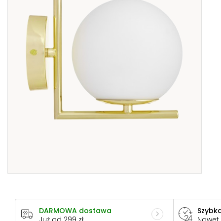
DARMOWA dostawa
Szybka
Już od 299 zł
Nawet