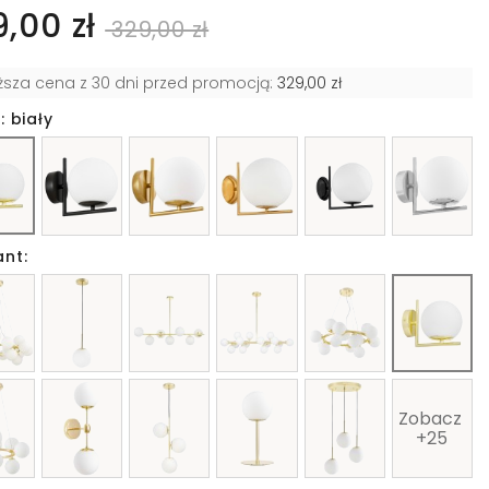
9,00 zł
329,00 zł
iższa cena z 30 dni przed promocją:
329,00 zł
: biały
ant:
Zobacz 
+25