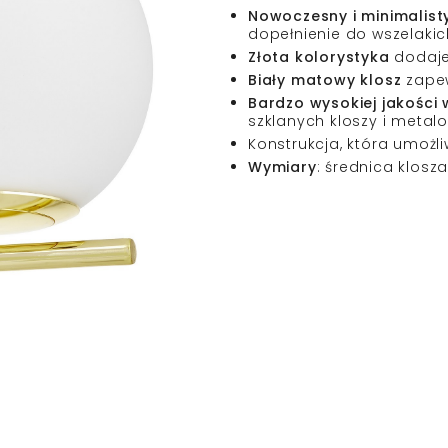
Nowoczesny i minimalisty
dopełnienie do wszelaki
Złota kolorystyka
dodaje 
Biały matowy klosz
zapew
Bardzo wysokiej jakości
szklanych kloszy i meta
Konstrukcja, która umożl
Wymiary
: średnica klosz