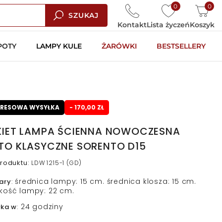
0
0
SZUKAJ
Kontakt
Lista życzeń
Koszyk
POTY
LAMPY KULE
ŻARÓWKI
BESTSELLERY
PRESOWA WYSYŁKA
- 170,00 ZŁ
KIET LAMPA ŚCIENNA NOWOCZESNA
TO KLASYCZNE SORENTO D15
roduktu
:
LDW 1215-1 (GD)
średnica lampy: 15 cm. średnica klosza: 15 cm.
ary
:
kość lampy: 22 cm.
24 godziny
łka w
: