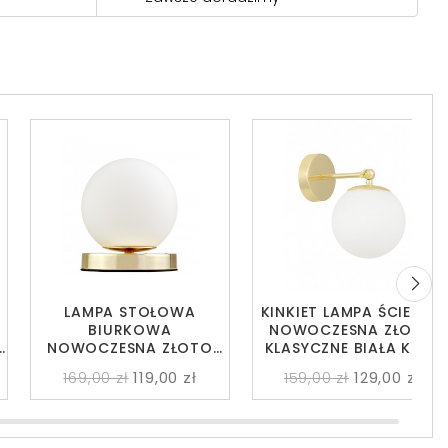
LAMPA STOŁOWA
KINKIET LAMPA ŚCIENNA
BIURKOWA
NOWOCZESNA ZŁOTO
NOWOCZESNA ZŁOTO
KLASYCZNE BIAŁA KULA
KLASYCZNE BIAŁA KULA
FREDICA W1
169,00 zł
119,00 zł
159,00 zł
129,00 zł
FREDICA W1