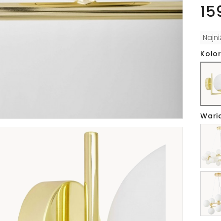
15
Najn
Kolor
Wari