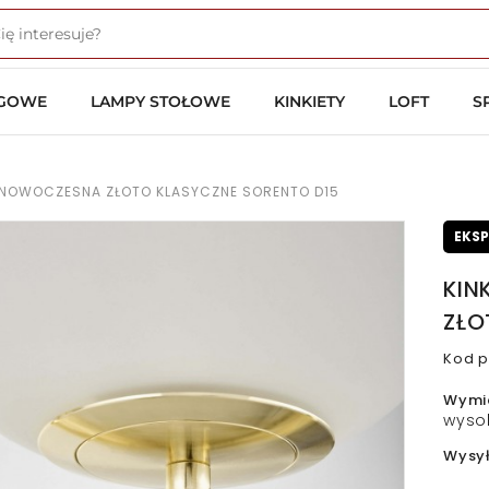
OGOWE
LAMPY STOŁOWE
KINKIETY
LOFT
S
A NOWOCZESNA ZŁOTO KLASYCZNE SORENTO D15
EKS
KIN
ZŁO
Kod p
Wymi
wyso
Wysy