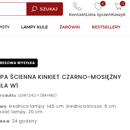
0
0
SZUKAJ
Kontakt
Lista życzeń
Koszyk
POTY
LAMPY KULE
ŻARÓWKI
BESTSELLERY
PRESOWA WYSYŁKA
PA ŚCIENNA KINKIET CZARNO-MOSIĘŻNY
ILA W1
roduktu
:
LDW 1242-1 (BK+MD)
średnica lampy: 14,5 cm. średnica klosza: 6 cm.
ary
:
kość lampy: 20 cm.
24 godziny
łka w
: