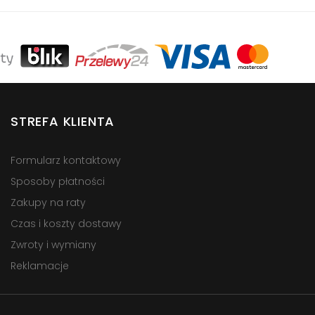
STREFA KLIENTA
Formularz kontaktowy
Sposoby płatności
Zakupy na raty
Czas i koszty dostawy
Zwroty i wymiany
Reklamacje