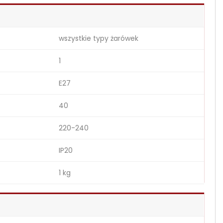
wszystkie typy żarówek
1
E27
40
220-240
IP20
1 kg