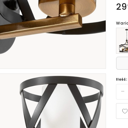
29
Wari
Ilość: