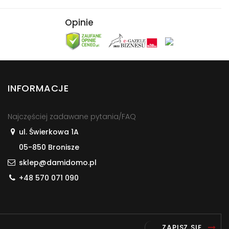
Opinie
INFORMACJE
Najczęściej zadawane pytania/FAQ
ul. Świerkowa 1A
05-850 Bronisze
sklep@damidomo.pl
+48 570 071 090
ZAPISZ SIĘ