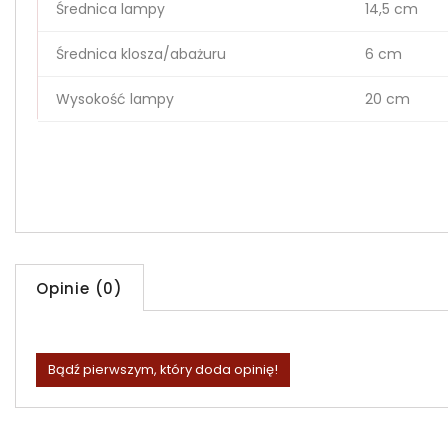
Średnica lampy
14,5 cm
Średnica klosza/abażuru
6 cm
Wysokość lampy
20 cm
Opinie (0)
Bądź pierwszym, który doda opinię!