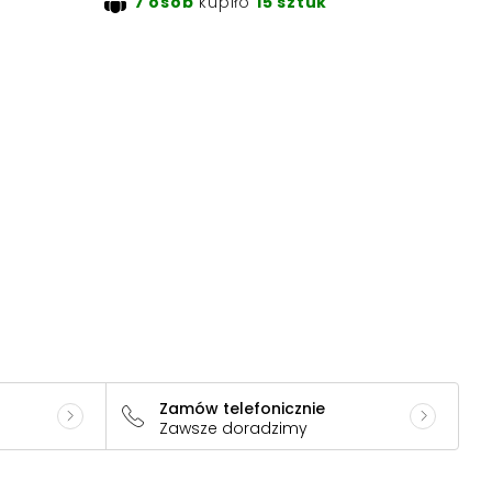
7 osób
kupiło
15 sztuk
Zamów telefonicznie
Zawsze doradzimy