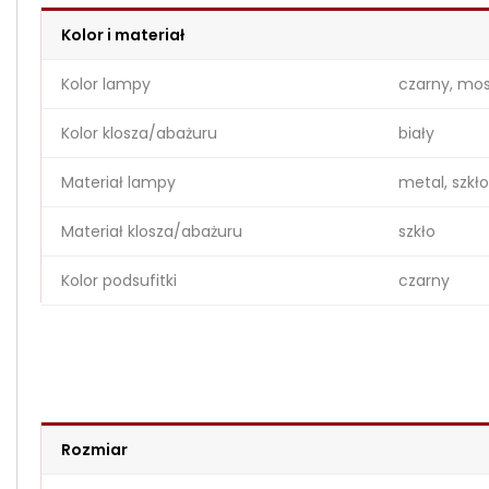
Kolor i materiał
Kolor lampy
czarny, mos
Kolor klosza/abażuru
biały
Materiał lampy
metal, szkło
Materiał klosza/abażuru
szkło
Kolor podsufitki
czarny
Rozmiar