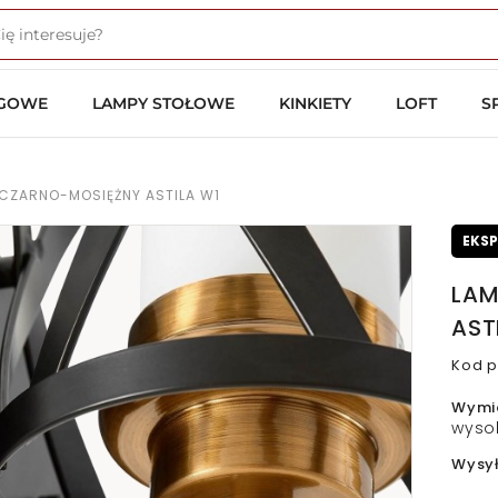
OGOWE
LAMPY STOŁOWE
KINKIETY
LOFT
S
 CZARNO-MOSIĘŻNY ASTILA W1
EKS
LAM
AST
Kod p
Wymi
wyso
Wysy