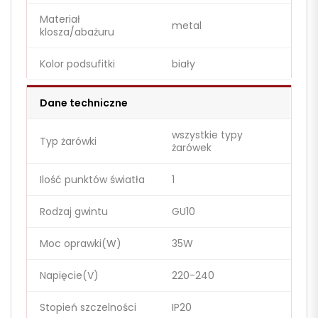
Materiał
metal
klosza/abażuru
Kolor podsufitki
biały
Dane techniczne
wszystkie typy
Typ żarówki
żarówek
Ilość punktów światła
1
Rodzaj gwintu
GU10
Moc oprawki(W)
35W
Napięcie(V)
220-240
Stopień szczelności
IP20