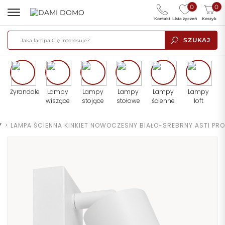
0
0
Kontakt
Lista życzeń
Koszyk
SZUKAJ
Żyrandole
Lampy
Lampy
Lampy
Lampy
Lampy
wiszące
stojące
stołowe
ścienne
loft
Y
>
LAMPA ŚCIENNA KINKIET NOWOCZESNY BIAŁO-SREBRNY ASTI PRO