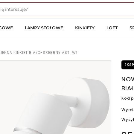
OGOWE
LAMPY STOŁOWE
KINKIETY
LOFT
S
ENNA KINKIET BIAŁO-SREBRNY ASTI W1
EKS
NOW
BIA
Kod p
Wymi
Wysy