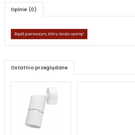
Opinie (0)
Bądź pierwszym, który doda opinię!
Ostatnio przeglądane