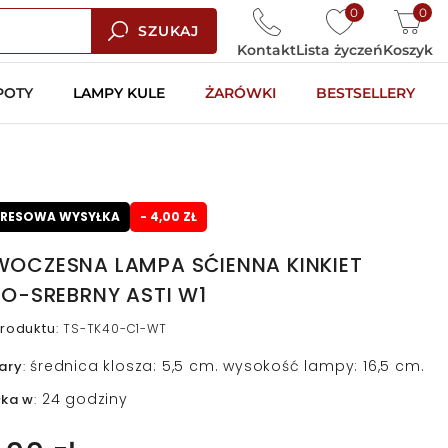
0
0
SZUKAJ
Kontakt
Lista życzeń
Koszyk
POTY
LAMPY KULE
ŻARÓWKI
BESTSELLERY
PRESOWA WYSYŁKA
- 4,00 ZŁ
OCZESNA LAMPA SĆIENNA KINKIET
ŁO-SREBRNY ASTI W1
roduktu
:
TS-TK40-C1-WT
średnica klosza: 5,5 cm. wysokość lampy: 16,5 cm.
ary
:
24 godziny
łka w
: