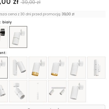
,00 zł
39,00 zł
iższa cena z 30 dni przed promocją:
39,00 zł
: biały
ant: