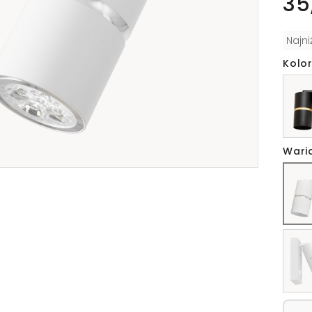
35
Najn
Kolor
Wari