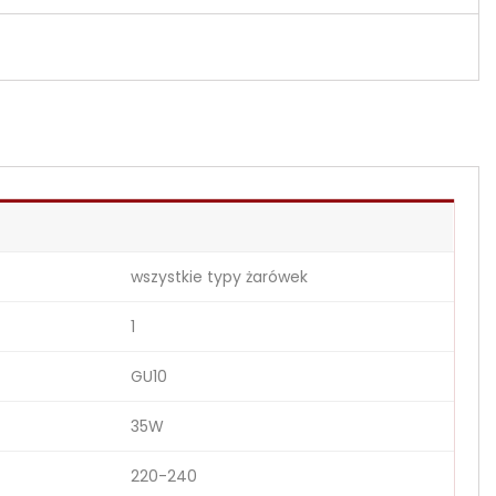
wszystkie typy żarówek
1
GU10
35W
220-240