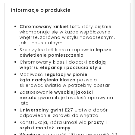
Informacje o produkcie
Chromowany kinkiet loft
, który pięknie
wkomponuje się w każde współczesne
wnętrze, zarówno w stylu nowoczesnym,
jak i industrialnym
Szerszy kształt klosza zapewnia
lepsze
oświetlenie pomieszczenia
Chromowany klosz i dodatki
dodają
wnętrzu elegancji i poczucia stylu
Możliwość
regulacji w pionie
kąta nachylenia klosza
pozwala
skierować światło w potrzebny obszar
Zastosowanie
wysokiej jakości
metalu
gwarantuje trwałość oprawy na
lata
Uniwersalny gwint E27
ułatwia dobór
odpowiedniej żarówki do wnętrza
Konstrukcja, która umożliwia
prosty i
szybki montaż lampy
Wymiary
: szerokość: 20 cm, wysokość: 22