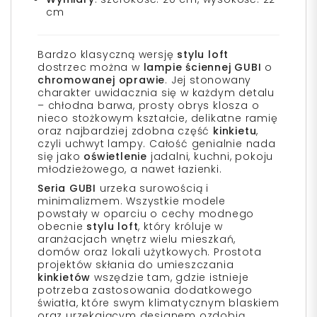
cm
Bardzo klasyczną wersję
stylu loft
dostrzec można w
lampie ściennej GUBI
o
chromowanej oprawie
. Jej stonowany
charakter uwidacznia się w każdym detalu
– chłodna barwa, prosty obrys klosza o
nieco stożkowym kształcie, delikatne ramię
oraz najbardziej zdobna część
kinkietu
,
czyli uchwyt lampy. Całość genialnie nada
się jako
oświetlenie
jadalni, kuchni, pokoju
młodzieżowego, a nawet łazienki.
Seria GUBI
urzeka surowością i
minimalizmem. Wszystkie modele
powstały w oparciu o cechy modnego
obecnie
stylu loft
,
który króluje w
aranżacjach wnętrz wielu mieszkań,
domów oraz lokali użytkowych. Prostota
projektów skłania do umieszczania
kinkietów
wszędzie tam, gdzie istnieje
potrzeba zastosowania dodatkowego
światła, które swym klimatycznym blaskiem
oraz urzekającym designem ozdobią