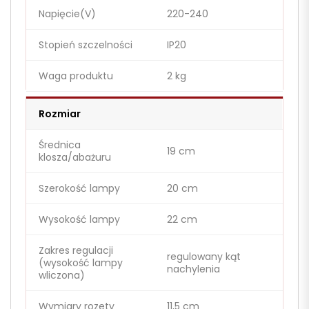
Napięcie(V)
220-240
Stopień szczelności
IP20
Waga produktu
2 kg
Rozmiar
Średnica
19 cm
klosza/abażuru
Szerokość lampy
20 cm
Wysokość lampy
22 cm
Zakres regulacji
regulowany kąt
(wysokość lampy
nachylenia
wliczona)
Wymiary rozety
11,5 cm