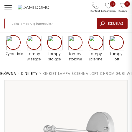
0
0
Kontakt
Lista życzeń
Koszyk
SZUKAJ
Żyrandole
Lampy
Lampy
Lampy
Lampy
Lampy
wiszące
stojące
stołowe
ścienne
loft
 GŁÓWNA
>
KINKIETY
>
KINKIET LAMPA ŚCIENNA LOFT CHROM GUBI W1