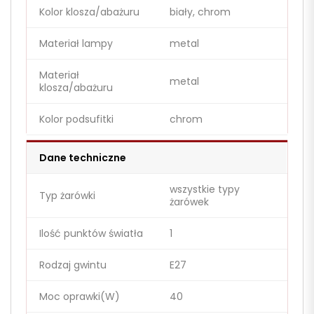
Kolor klosza/abażuru
biały, chrom
Materiał lampy
metal
Materiał
metal
klosza/abażuru
Kolor podsufitki
chrom
Dane techniczne
wszystkie typy
Typ żarówki
żarówek
Ilość punktów światła
1
Rodzaj gwintu
E27
Moc oprawki(W)
40