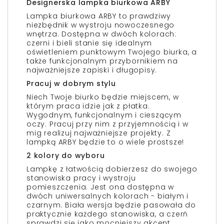
Designerska lampka biurkowa ARBY
Lampka biurkowa ARBY to prawdziwy
niezbędnik w wystroju nowoczesnego
wnętrza. Dostępna w dwóch kolorach:
czerni i bieli stanie się idealnym
oświetleniem punktowym Twojego biurka, a
także funkcjonalnym przybornikiem na
najważniejsze zapiski i długopisy.
Pracuj w dobrym stylu
Niech Twoje biurko będzie miejscem, w
którym praca idzie jak z płatka.
Wygodnym, funkcjonalnym i cieszącym
oczy. Pracuj przy nim z przyjemnością i w
mig realizuj najważniejsze projekty. Z
lampką ARBY będzie to o wiele prostsze!
2 kolory do wyboru
Lampkę z łatwością dobierzesz do swojego
stanowiska pracy i wystroju
pomieszczenia. Jest ona dostępna w
dwóch uniwersalnych kolorach - białym i
czarnym. Biała wersja będzie pasowała do
praktycznie każdego stanowiska, a czerń
sprawdzi się jako mocniejszy akcent