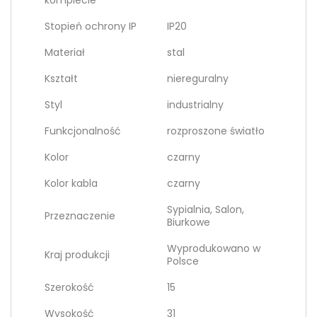
komplecie
Stopień ochrony IP
IP20
Materiał
stal
Kształt
niereguralny
Styl
industrialny
Funkcjonalność
rozproszone światło
Kolor
czarny
Kolor kabla
czarny
Sypialnia, Salon,
Przeznaczenie
Biurkowe
Wyprodukowano w
Kraj produkcji
Polsce
Szerokość
15
Wysokość
31