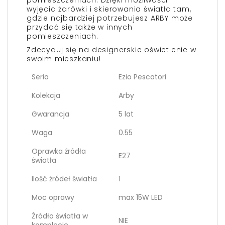
pomieszczeniach. Dzięki możliwości
wyjęcia żarówki i skierowania światła tam,
gdzie najbardziej potrzebujesz ARBY może
przydać się także w innych
pomieszczeniach.
Zdecyduj się na designerskie oświetlenie w
swoim mieszkaniu!
Seria
Ezio Pescatori
Kolekcja
Arby
Gwarancja
5 lat
Waga
0.55
Oprawka źródła
E27
światła
Ilość żródeł światła
1
Moc oprawy
max 15W LED
Źródło światła w
NIE