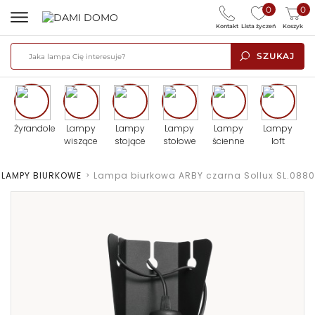
0
0
Kontakt
Lista życzeń
Koszyk
SZUKAJ
Żyrandole
Lampy
Lampy
Lampy
Lampy
Lampy
wiszące
stojące
stołowe
ścienne
loft
LAMPY BIURKOWE
>
Lampa biurkowa ARBY czarna Sollux SL.0880