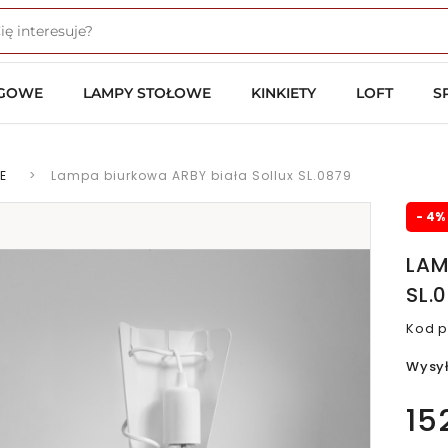
OGOWE
LAMPY STOŁOWE
KINKIETY
LOFT
S
E
>
Lampa biurkowa ARBY biała Sollux SL.0879
- 4%
LAM
SL.
Kod p
Wysy
15