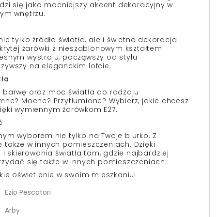
dzi się jako mocniejszy akcent dekoracyjny w
nym wnętrzu.
e tylko źródło światła, ale i świetna dekoracja
krytej żarówki z nieszablonowym kształtem
esnym wystroju, począwszy od stylu
zywszy na eleganckim lofcie.
tła
 barwę oraz moc światła do rodzaju
mne? Mocne? Przytłumione? Wybierz, jakie chcesz
ięki wymiennym żarówkom E27.
ć
ym wyborem nie tylko na Twoje biurko. Z
 także w innych pomieszczeniach. Dzięki
 i skierowania światła tam, gdzie najbardziej
rzydać się także w innych pomieszczeniach.
kie oświetlenie w swoim mieszkaniu!
Ezio Pescatori
Arby