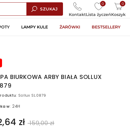
0
0
SZUKAJ
Kontakt
Lista życzeń
Koszyk
POTY
LAMPY KULE
ŻARÓWKI
BESTSELLERY
PA BIURKOWA ARBY BIAŁA SOLLUX
0879
roduktu
:
Sollux SL.0879
24H
łka w
:
2,64 zł
159,00 zł