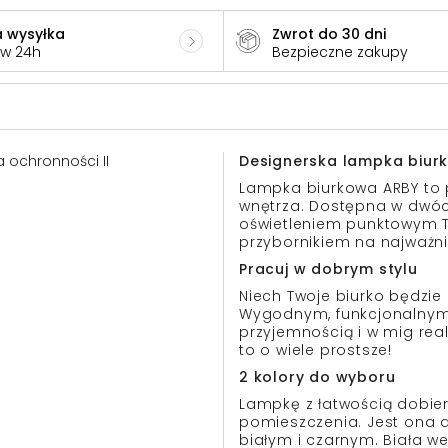
 wysyłka
Zwrot do 30 dni
 w 24h
Bezpieczne zakupy
sa ochronności II
Designerska lampka biur
Lampka biurkowa ARBY to 
wnętrza. Dostępna w dwóch 
oświetleniem punktowym T
przybornikiem na najważnie
Pracuj w dobrym stylu
Niech Twoje biurko będzie 
Wygodnym, funkcjonalnym 
przyjemnością i w mig real
to o wiele prostsze!
2 kolory do wyboru
Lampkę z łatwością dobier
pomieszczenia. Jest ona 
białym i czarnym. Biała w