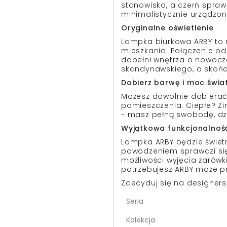
stanowiska, a czerń spraw
minimalistycznie urządzo
Oryginalne oświetlenie
Lampka biurkowa ARBY to ni
mieszkania. Połączenie od
dopełni wnętrza o nowocz
skandynawskiego, a skońc
Dobierz barwę i moc świa
Możesz dowolnie dobierać
pomieszczenia. Ciepłe? Zi
- masz pełną swobodę, dz
Wyjątkowa funkcjonalnoś
Lampka ARBY będzie świetn
powodzeniem sprawdzi się
możliwości wyjęcia żarówki
potrzebujesz ARBY może p
Zdecyduj się na designers
Seria
Kolekcja