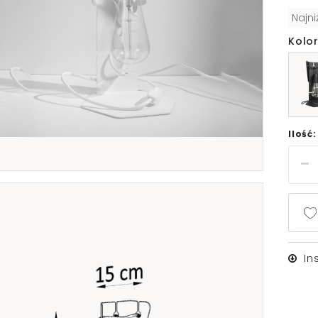
Najn
Kolor
Ilość:
In