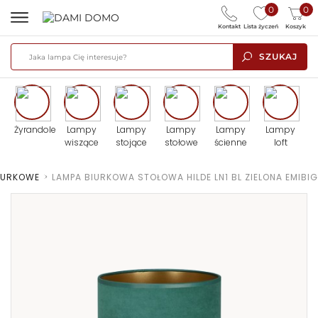
0
0
Kontakt
Lista życzeń
Koszyk
SZUKAJ
Żyrandole
Lampy
Lampy
Lampy
Lampy
Lampy
wiszące
stojące
stołowe
ścienne
loft
IURKOWE
>
LAMPA BIURKOWA STOŁOWA HILDE LN1 BL ZIELONA EMIBIG