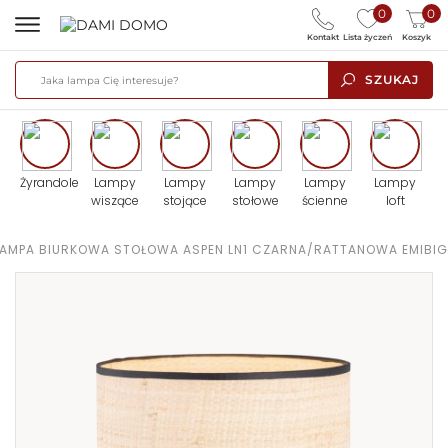
0
0
Kontakt
Lista życzeń
Koszyk
SZUKAJ
Żyrandole
Lampy
Lampy
Lampy
Lampy
Lampy
wiszące
stojące
stołowe
ścienne
loft
LAMPA BIURKOWA STOŁOWA ASPEN LN1 CZARNA/RATTANOWA EMIBIG