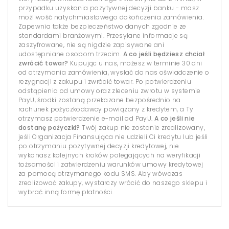
przypadku uzyskania pozytywnej decyzji banku - masz
możliwość natychmiastowego dokończenia zamówienia.
Zapewnia także bezpieczeństwo danych zgodnie ze
standardami branżowymi. Przesyłane informacje są
zaszyfrowane, nie są nigdzie zapisywane ani
udostępniane osobom trzecim.
A co jeśli będziesz chciał
zwrócić towar?
Kupując u nas, możesz w terminie 30 dni
od otrzymania zamówienia, wysłać do nas oświadczenie o
rezygnacji z zakupu i zwrócić towar. Po potwierdzeniu
odstąpienia od umowy oraz zleceniu zwrotu w systemie
PayU, środki zostaną przekazane bezpośrednio na
rachunek pożyczkodawcy powiązany z kredytem, a Ty
otrzymasz potwierdzenie e-mail od PayU.
A co jeśli nie
dostanę pożyczki?
Twój zakup nie zostanie zrealizowany,
jeśli Organizacja Finansująca nie udzieli Ci kredytu lub jeśli
po otrzymaniu pozytywnej decyzji kredytowej, nie
wykonasz kolejnych kroków polegających na weryfikacji
tożsamości i zatwierdzeniu warunków umowy kredytowej
za pomocą otrzymanego kodu SMS. Aby wówczas
zrealizować zakupy, wystarczy wrócić do naszego sklepu i
wybrać inną formę płatności.