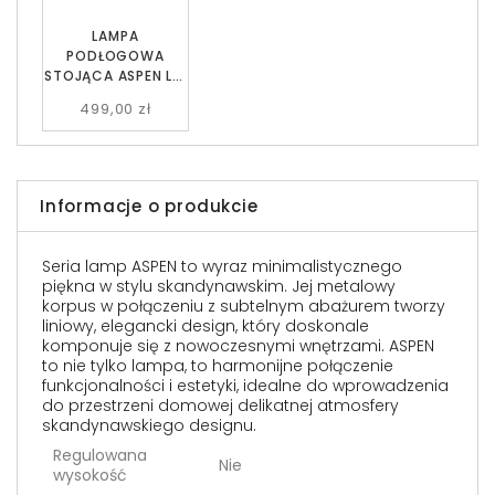
LAMPA
PODŁOGOWA
STOJĄCA ASPEN LP1
CZARNA/RATTANO
499,00 zł
WA EMIBIG
Informacje o produkcie
Seria lamp ASPEN to wyraz minimalistycznego
piękna w stylu skandynawskim. Jej metalowy
korpus w połączeniu z subtelnym abażurem tworzy
liniowy, elegancki design, który doskonale
komponuje się z nowoczesnymi wnętrzami. ASPEN
to nie tylko lampa, to harmonijne połączenie
funkcjonalności i estetyki, idealne do wprowadzenia
do przestrzeni domowej delikatnej atmosfery
skandynawskiego designu.
Regulowana
Nie
wysokość