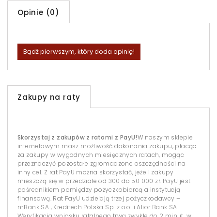
Opinie (0)
Bądź pierwszym, który doda opinię!
Zakupy na raty
Skorzystaj z zakupów z ratami z PayU!
W naszym sklepie
internetowym masz możliwość dokonania zakupu, płacąc
za zakupy w wygodnych miesięcznych ratach, mogąc
przeznaczyć pozostałe zgromadzone oszczędności na
inny cel. Z rat PayU można skorzystać, jeżeli zakupy
mieszczą się w przedziale od 300 do 50 000 zł. PayU jest
pośrednikiem pomiędzy pożyczkobiorcą a instytucją
finansową. Rat PayU udzielają trzej pożyczkodawcy –
mBank SA , Kreditech Polska Sp. z o.o. i Alior Bank SA.
Weryfikacja wniosku ratalnego trwa zwykle do 2 minut, w