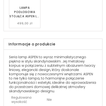
LAMPA
PODŁOGOWA
STOJĄCA ASPEN LP1
CZARNA/ZŁOTA
499,00 zł
EMIBIG
Informacje o produkcie
Seria lamp ASPEN to wyraz minimalistycznego
piękna w stylu skandynawskim. Jej metalowy
korpus w połączeniu z subtelnym abażurem tworzy
liniowy, elegancki design, który doskonale
komponuje się z nowoczesnymi wnętrzami. ASPEN
to nie tylko lampa, to harmonijne połączenie
funkcjonalności i estetyki, idealne do wprowadzenia
do przestrzeni domowej delikatnej atmosfery
skandynawskiego designu.
Regulowana
Nie
wysokość