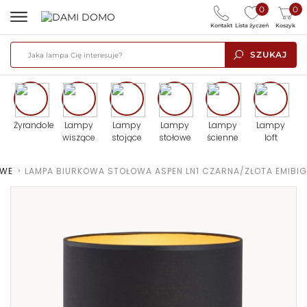
0
0
Kontakt
Lista życzeń
Koszyk
SZUKAJ
Żyrandole
Lampy
Lampy
Lampy
Lampy
Lampy
wiszące
stojące
stołowe
ścienne
loft
OWE
>
LAMPA BIURKOWA STOŁOWA ASPEN LN1 CZARNA/ZŁOTA EMIBIG