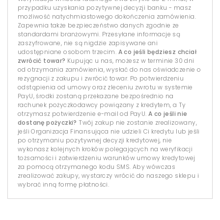
przypadku uzyskania pozytywnej decyzji banku - masz
możliwość natychmiastowego dokończenia zamówienia.
Zapewnia także bezpieczeństwo danych zgodnie ze
standardami branżowymi. Przesyłane informacje są
zaszyfrowane, nie są nigdzie zapisywane ani
udostępniane osobom trzecim.
A co jeśli będziesz chciał
zwrócić towar?
Kupując u nas, możesz w terminie 30 dni
od otrzymania zamówienia, wysłać do nas oświadczenie o
rezygnacji z zakupu i zwrócić towar. Po potwierdzeniu
odstąpienia od umowy oraz zleceniu zwrotu w systemie
PayU, środki zostaną przekazane bezpośrednio na
rachunek pożyczkodawcy powiązany z kredytem, a Ty
otrzymasz potwierdzenie e-mail od PayU.
A co jeśli nie
dostanę pożyczki?
Twój zakup nie zostanie zrealizowany,
jeśli Organizacja Finansująca nie udzieli Ci kredytu lub jeśli
po otrzymaniu pozytywnej decyzji kredytowej, nie
wykonasz kolejnych kroków polegających na weryfikacji
tożsamości i zatwierdzeniu warunków umowy kredytowej
za pomocą otrzymanego kodu SMS. Aby wówczas
zrealizować zakupy, wystarczy wrócić do naszego sklepu i
wybrać inną formę płatności.