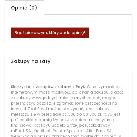
Opinie (0)
Bądź pierwszym, który doda opinię!
Zakupy na raty
Skorzystaj z zakupów z ratami z PayU!
W naszym sklepie
internetowym masz możliwość dokonania zakupu, płacąc
za zakupy w wygodnych miesięcznych ratach, mogąc
przeznaczyć pozostałe zgromadzone oszczędności na
inny cel. Z rat PayU można skorzystać, jeżeli zakupy
mieszczą się w przedziale od 300 do 50 000 zł. PayU jest
pośrednikiem pomiędzy pożyczkobiorcą a instytucją
finansową. Rat PayU udzielają trzej pożyczkodawcy –
mBank SA , Kreditech Polska Sp. z o.o. i Alior Bank SA.
Weryfikacja wniosku ratalnego trwa zwykle do 2 minut, w