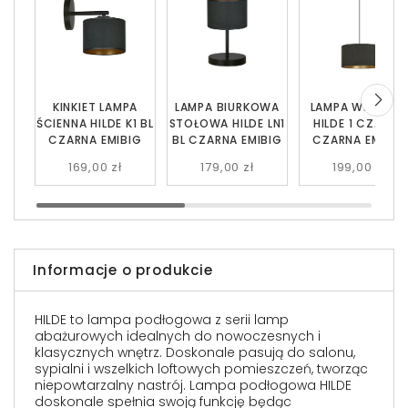
KINKIET LAMPA
LAMPA BIURKOWA
LAMPA WISZĄC
ŚCIENNA HILDE K1 BL
STOŁOWA HILDE LN1
HILDE 1 CZARNA
CZARNA EMIBIG
BL CZARNA EMIBIG
CZARNA EMIBIG
169,00 zł
179,00 zł
199,00 zł
Informacje o produkcie
HILDE to lampa podłogowa z serii lamp
abażurowych idealnych do nowoczesnych i
klasycznych wnętrz. Doskonale pasują do salonu,
sypialni i wszelkich loftowych pomieszczeń, tworząc
niepowtarzalny nastrój. Lampa podłogowa HILDE
doskonale spełnia swoją funkcję będąc