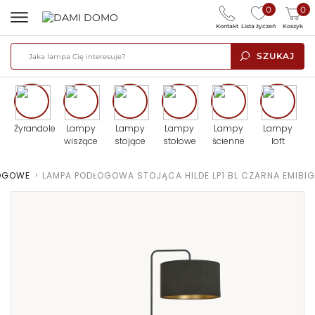
0
0
Kontakt
Lista życzeń
Koszyk
SZUKAJ
Żyrandole
Lampy
Lampy
Lampy
Lampy
Lampy
wiszące
stojące
stołowe
ścienne
loft
ŁOGOWE
>
LAMPA PODŁOGOWA STOJĄCA HILDE LP1 BL CZARNA EMIBIG