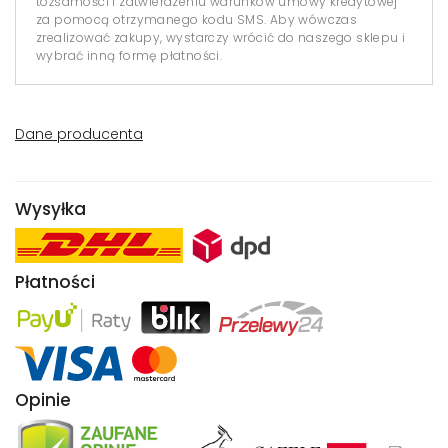
tożsamości i zatwierdzeniu warunków umowy kredytowej
za pomocą otrzymanego kodu SMS. Aby wówczas
zrealizować zakupy, wystarczy wrócić do naszego sklepu i
wybrać inną formę płatności.
Dane producenta
Wysyłka
Płatności
Opinie