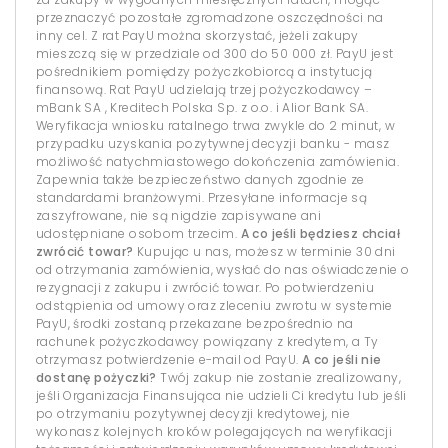
przeznaczyć pozostałe zgromadzone oszczędności na
inny cel. Z rat PayU można skorzystać, jeżeli zakupy
mieszczą się w przedziale od 300 do 50 000 zł. PayU jest
pośrednikiem pomiędzy pożyczkobiorcą a instytucją
finansową. Rat PayU udzielają trzej pożyczkodawcy –
mBank SA , Kreditech Polska Sp. z o.o. i Alior Bank SA.
Weryfikacja wniosku ratalnego trwa zwykle do 2 minut, w
przypadku uzyskania pozytywnej decyzji banku - masz
możliwość natychmiastowego dokończenia zamówienia.
Zapewnia także bezpieczeństwo danych zgodnie ze
standardami branżowymi. Przesyłane informacje są
zaszyfrowane, nie są nigdzie zapisywane ani
udostępniane osobom trzecim.
A co jeśli będziesz chciał
zwrócić towar?
Kupując u nas, możesz w terminie 30 dni
od otrzymania zamówienia, wysłać do nas oświadczenie o
rezygnacji z zakupu i zwrócić towar. Po potwierdzeniu
odstąpienia od umowy oraz zleceniu zwrotu w systemie
PayU, środki zostaną przekazane bezpośrednio na
rachunek pożyczkodawcy powiązany z kredytem, a Ty
otrzymasz potwierdzenie e-mail od PayU.
A co jeśli nie
dostanę pożyczki?
Twój zakup nie zostanie zrealizowany,
jeśli Organizacja Finansująca nie udzieli Ci kredytu lub jeśli
po otrzymaniu pozytywnej decyzji kredytowej, nie
wykonasz kolejnych kroków polegających na weryfikacji