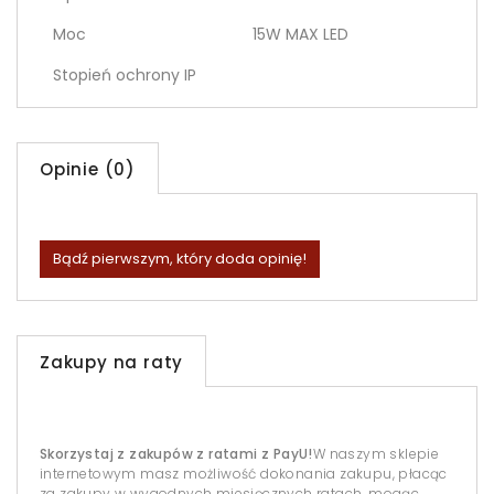
Moc
15W MAX LED
Stopień ochrony IP
Opinie (0)
Bądź pierwszym, który doda opinię!
Zakupy na raty
Skorzystaj z zakupów z ratami z PayU!
W naszym sklepie
internetowym masz możliwość dokonania zakupu, płacąc
za zakupy w wygodnych miesięcznych ratach, mogąc