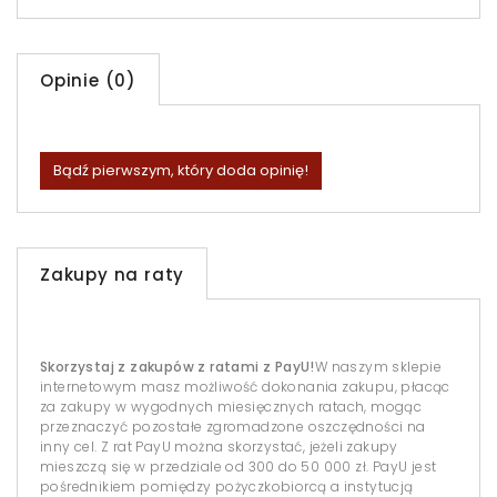
Opinie (0)
Bądź pierwszym, który doda opinię!
Zakupy na raty
Skorzystaj z zakupów z ratami z PayU!
W naszym sklepie
internetowym masz możliwość dokonania zakupu, płacąc
za zakupy w wygodnych miesięcznych ratach, mogąc
przeznaczyć pozostałe zgromadzone oszczędności na
inny cel. Z rat PayU można skorzystać, jeżeli zakupy
mieszczą się w przedziale od 300 do 50 000 zł. PayU jest
pośrednikiem pomiędzy pożyczkobiorcą a instytucją