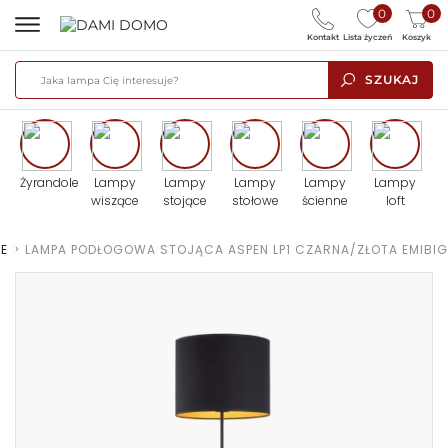
0
0
Kontakt
Lista życzeń
Koszyk
SZUKAJ
Żyrandole
Lampy
Lampy
Lampy
Lampy
Lampy
wiszące
stojące
stołowe
ścienne
loft
E
>
LAMPA PODŁOGOWA STOJĄCA ASPEN LP1 CZARNA/ZŁOTA EMIBIG