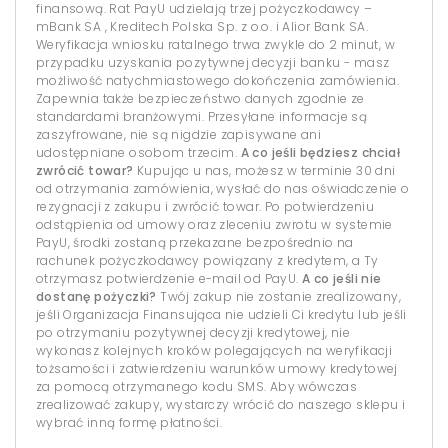
finansową. Rat PayU udzielają trzej pożyczkodawcy –
mBank SA , Kreditech Polska Sp. z o.o. i Alior Bank SA.
Weryfikacja wniosku ratalnego trwa zwykle do 2 minut, w
przypadku uzyskania pozytywnej decyzji banku - masz
możliwość natychmiastowego dokończenia zamówienia.
Zapewnia także bezpieczeństwo danych zgodnie ze
standardami branżowymi. Przesyłane informacje są
zaszyfrowane, nie są nigdzie zapisywane ani
udostępniane osobom trzecim.
A co jeśli będziesz chciał
zwrócić towar?
Kupując u nas, możesz w terminie 30 dni
od otrzymania zamówienia, wysłać do nas oświadczenie o
rezygnacji z zakupu i zwrócić towar. Po potwierdzeniu
odstąpienia od umowy oraz zleceniu zwrotu w systemie
PayU, środki zostaną przekazane bezpośrednio na
rachunek pożyczkodawcy powiązany z kredytem, a Ty
otrzymasz potwierdzenie e-mail od PayU.
A co jeśli nie
dostanę pożyczki?
Twój zakup nie zostanie zrealizowany,
jeśli Organizacja Finansująca nie udzieli Ci kredytu lub jeśli
po otrzymaniu pozytywnej decyzji kredytowej, nie
wykonasz kolejnych kroków polegających na weryfikacji
tożsamości i zatwierdzeniu warunków umowy kredytowej
za pomocą otrzymanego kodu SMS. Aby wówczas
zrealizować zakupy, wystarczy wrócić do naszego sklepu i
wybrać inną formę płatności.