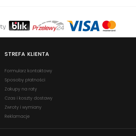
STREFA KLIENTA
Formularz kontaktowy
Sposoby płatności
Zakupy na raty
Czas i koszty dostawy
Zwroty i wymiany
Reklamacje