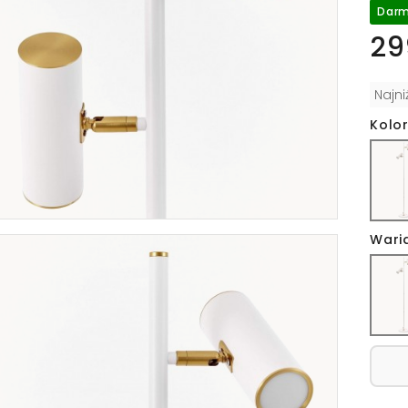
Darm
29
Najn
Kolor
Wari