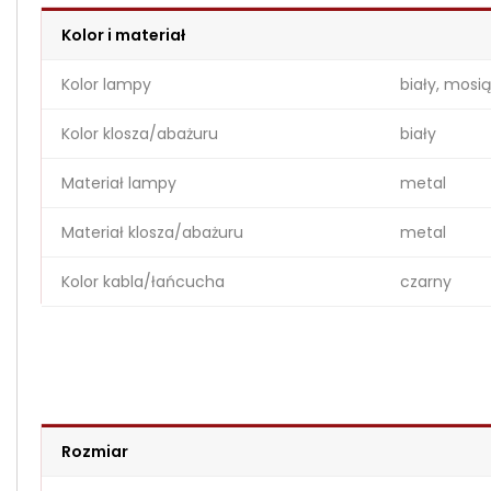
Kolor i materiał
Kolor lampy
biały, mosi
Kolor klosza/abażuru
biały
Materiał lampy
metal
Materiał klosza/abażuru
metal
Kolor kabla/łańcucha
czarny
Rozmiar