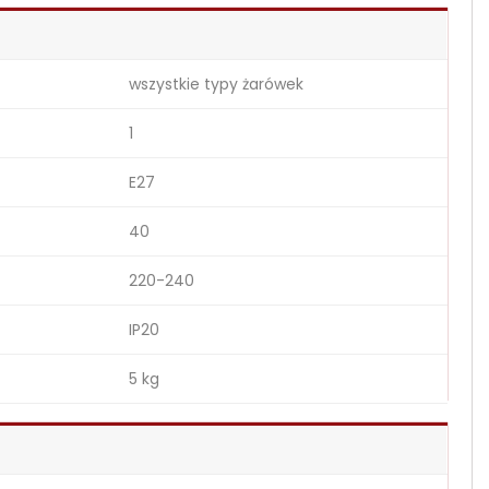
wszystkie typy żarówek
1
E27
40
220-240
IP20
5 kg