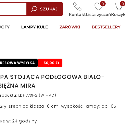
0
0
SZUKAJ
Kontakt
Lista życzeń
Koszyk
POTY
LAMPY KULE
ŻARÓWKI
BESTSELLERY
PRESOWA WYSYŁKA
- 50,00 ZŁ
PA STOJĄCA PODŁOGOWA BIAŁO-
IĘŻNA MIRA
roduktu
:
LDF 7731-2 (WT+MD)
średnica klosza: 6 cm. wysokość lampy: do 165
ary
:
24 godziny
łka w
: