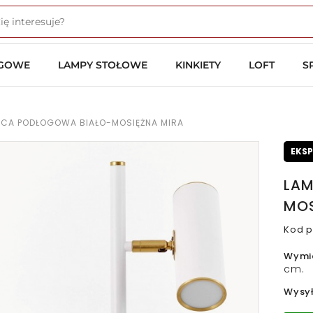
OGOWE
LAMPY STOŁOWE
KINKIETY
LOFT
S
ĄCA PODŁOGOWA BIAŁO-MOSIĘŻNA MIRA
EKS
LAM
MOS
Kod p
Wymi
cm.
Wysy