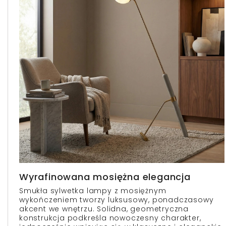
Wyrafinowana mosiężna elegancja
Smukła sylwetka lampy z mosiężnym
wykończeniem tworzy luksusowy, ponadczasowy
akcent we wnętrzu. Solidna, geometryczna
konstrukcja podkreśla nowoczesny charakter,