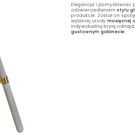
Elegancja i pomysłowość 
odzwierciedleniem
stylu 
produkcie. Został on sp
wybitnej urody
mosiężnej 
indywidualną bryłą odnajdz
gustownym gabinecie.