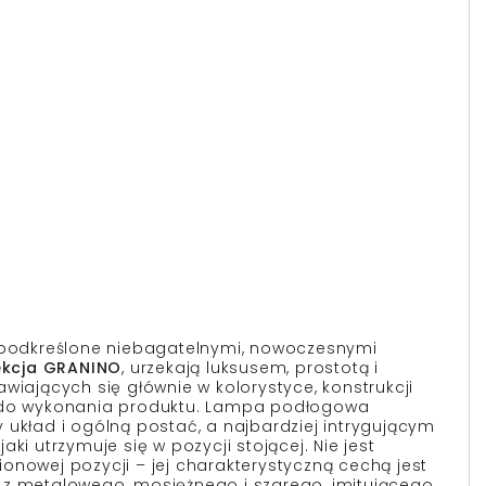
 podkreślone niebagatelnymi, nowoczesnymi
ekcja GRANINO
, urzekają luksusem, prostotą i
wiających się głównie w kolorystyce, konstrukcji
 do wykonania produktu. Lampa podłogowa
 układ i ogólną postać, a najbardziej intrygującym
ki utrzymuje się w pozycji stojącej. Nie jest
onowej pozycji – jej charakterystyczną cechą jest
 z metalowego, mosiężnego i szarego, imitującego