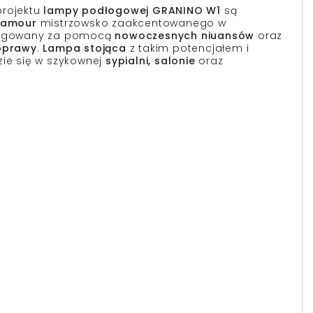
projektu
lampy podłogowej GRANINO W1
są
glamour
mistrzowsko zaakcentowanego w
otęgowany za pomocą
nowoczesnych niuansów
oraz
oprawy
.
Lampa stojąca
z takim potencjałem i
ie się w szykownej
sypialni, salonie
oraz