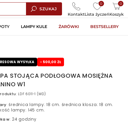
0
0
SZUKAJ
Kontakt
Lista życzeń
Koszyk
POTY
LAMPY KULE
ŻARÓWKI
BESTSELLERY
PRESOWA WYSYŁKA
- 500,00 ZŁ
PA STOJĄCA PODŁOGOWA MOSIĘŻNA
NINO W1
roduktu
:
LDF 6011-1 (MD)
średnica lampy: 18 cm. średnica klosza: 18 cm.
ary
:
kość lampy: 145 cm.
24 godziny
łka w
: