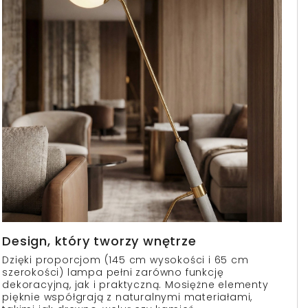
Design, który tworzy wnętrze
Dzięki proporcjom (145 cm wysokości i 65 cm
szerokości) lampa pełni zarówno funkcję
dekoracyjną, jak i praktyczną. Mosiężne elementy
pięknie współgrają z naturalnymi materiałami,