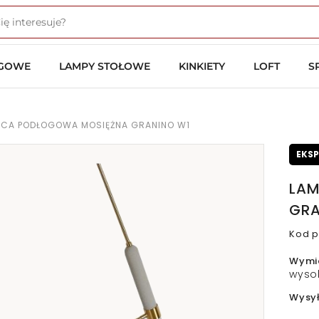
OGOWE
LAMPY STOŁOWE
KINKIETY
LOFT
S
ĄCA PODŁOGOWA MOSIĘŻNA GRANINO W1
EKS
LAM
GRA
Kod p
Wymi
wyso
Wysy