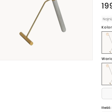
19
Najn
Kolo
Wari
Ilość: