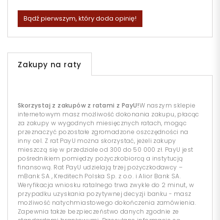
Bądź pierwszym, który doda opinię!
Zakupy na raty
Skorzystaj z zakupów z ratami z PayU!
W naszym sklepie
internetowym masz możliwość dokonania zakupu, płacąc
za zakupy w wygodnych miesięcznych ratach, mogąc
przeznaczyć pozostałe zgromadzone oszczędności na
inny cel. Z rat PayU można skorzystać, jeżeli zakupy
mieszczą się w przedziale od 300 do 50 000 zł. PayU jest
pośrednikiem pomiędzy pożyczkobiorcą a instytucją
finansową. Rat PayU udzielają trzej pożyczkodawcy –
mBank SA , Kreditech Polska Sp. z o.o. i Alior Bank SA.
Weryfikacja wniosku ratalnego trwa zwykle do 2 minut, w
przypadku uzyskania pozytywnej decyzji banku - masz
możliwość natychmiastowego dokończenia zamówienia.
Zapewnia także bezpieczeństwo danych zgodnie ze