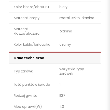
Kolor klosza/abażuru
biały
Materiał lampy
metal, szkło, tkanina
Materiał
tkanina
klosza/abażuru
Kolor kabla/łańcucha
czarny
Dane techniczne
wszystkie typy
Typ żarówki
żarówek
Ilość punktów światła
1
Rodzaj gwintu
E27
Moc oprawki(W)
40