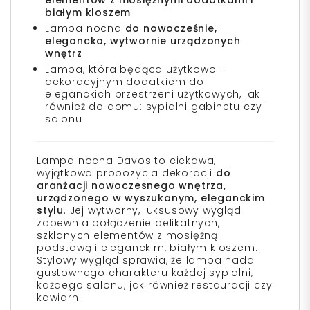
elementów z mosiężnymi dodatkami i
białym kloszem
Lampa nocna
do nowocześnie,
elegancko, wytwornie urządzonych
wnętrz
Lampa, która będąca użytkowo –
dekoracyjnym dodatkiem do
eleganckich przestrzeni użytkowych, jak
również do domu: sypialni gabinetu czy
salonu
Lampa nocna Davos to ciekawa,
wyjątkowa propozycja dekoracji
do
aranżacji nowoczesnego wnętrza,
urządzonego w wyszukanym, eleganckim
stylu
. Jej wytworny, luksusowy wygląd
zapewnia połączenie delikatnych,
szklanych elementów z mosiężną
podstawą i eleganckim, białym kloszem.
Stylowy wygląd sprawia, że lampa nada
gustownego charakteru każdej sypialni,
każdego salonu, jak również restauracji czy
kawiarni.