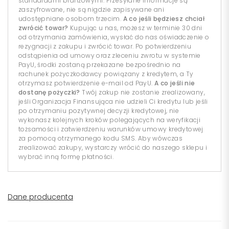
standardami branżowymi. Przesyłane informacje są
zaszyfrowane, nie są nigdzie zapisywane ani
udostępniane osobom trzecim.
A co jeśli będziesz chciał
zwrócić towar?
Kupując u nas, możesz w terminie 30 dni
od otrzymania zamówienia, wysłać do nas oświadczenie o
rezygnacji z zakupu i zwrócić towar. Po potwierdzeniu
odstąpienia od umowy oraz zleceniu zwrotu w systemie
PayU, środki zostaną przekazane bezpośrednio na
rachunek pożyczkodawcy powiązany z kredytem, a Ty
otrzymasz potwierdzenie e-mail od PayU.
A co jeśli nie
dostanę pożyczki?
Twój zakup nie zostanie zrealizowany,
jeśli Organizacja Finansująca nie udzieli Ci kredytu lub jeśli
po otrzymaniu pozytywnej decyzji kredytowej, nie
wykonasz kolejnych kroków polegających na weryfikacji
tożsamości i zatwierdzeniu warunków umowy kredytowej
za pomocą otrzymanego kodu SMS. Aby wówczas
zrealizować zakupy, wystarczy wrócić do naszego sklepu i
wybrać inną formę płatności.
Dane producenta