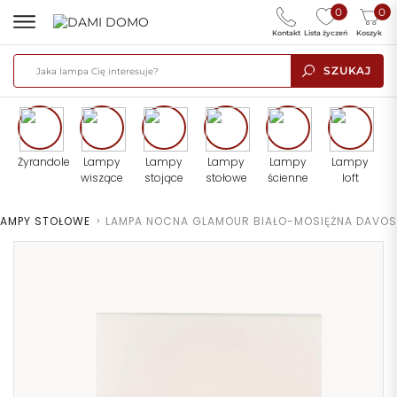
0
0
Kontakt
Lista życzeń
Koszyk
SZUKAJ
Żyrandole
Lampy
Lampy
Lampy
Lampy
Lampy
wiszące
stojące
stołowe
ścienne
loft
LAMPY STOŁOWE
>
LAMPA NOCNA GLAMOUR BIAŁO-MOSIĘŻNA DAVOS