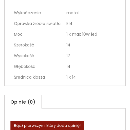
Wykończenie
metal
Oprawka źródła światła
E14
Moc
1 x max 10W led
Szerokość
14
Wysokość
17
Głębokość
14
Średnica klosza
1 x 14
Opinie (0)
Bądź pierwszym, który doda opinię!