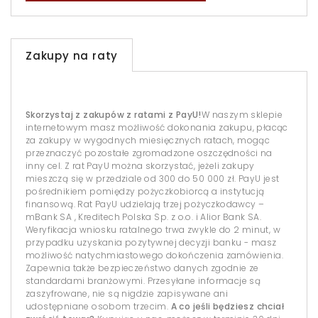
Zakupy na raty
Skorzystaj z zakupów z ratami z PayU!
W naszym sklepie
internetowym masz możliwość dokonania zakupu, płacąc
za zakupy w wygodnych miesięcznych ratach, mogąc
przeznaczyć pozostałe zgromadzone oszczędności na
inny cel. Z rat PayU można skorzystać, jeżeli zakupy
mieszczą się w przedziale od 300 do 50 000 zł. PayU jest
pośrednikiem pomiędzy pożyczkobiorcą a instytucją
finansową. Rat PayU udzielają trzej pożyczkodawcy –
mBank SA , Kreditech Polska Sp. z o.o. i Alior Bank SA.
Weryfikacja wniosku ratalnego trwa zwykle do 2 minut, w
przypadku uzyskania pozytywnej decyzji banku - masz
możliwość natychmiastowego dokończenia zamówienia.
Zapewnia także bezpieczeństwo danych zgodnie ze
standardami branżowymi. Przesyłane informacje są
zaszyfrowane, nie są nigdzie zapisywane ani
udostępniane osobom trzecim.
A co jeśli będziesz chciał