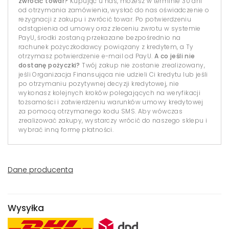
zwrócić towar?
Kupując u nas, możesz w terminie 30 dni
od otrzymania zamówienia, wysłać do nas oświadczenie o
rezygnacji z zakupu i zwrócić towar. Po potwierdzeniu
odstąpienia od umowy oraz zleceniu zwrotu w systemie
PayU, środki zostaną przekazane bezpośrednio na
rachunek pożyczkodawcy powiązany z kredytem, a Ty
otrzymasz potwierdzenie e-mail od PayU.
A co jeśli nie
dostanę pożyczki?
Twój zakup nie zostanie zrealizowany,
jeśli Organizacja Finansująca nie udzieli Ci kredytu lub jeśli
po otrzymaniu pozytywnej decyzji kredytowej, nie
wykonasz kolejnych kroków polegających na weryfikacji
tożsamości i zatwierdzeniu warunków umowy kredytowej
za pomocą otrzymanego kodu SMS. Aby wówczas
zrealizować zakupy, wystarczy wrócić do naszego sklepu i
wybrać inną formę płatności.
Dane producenta
Wysyłka