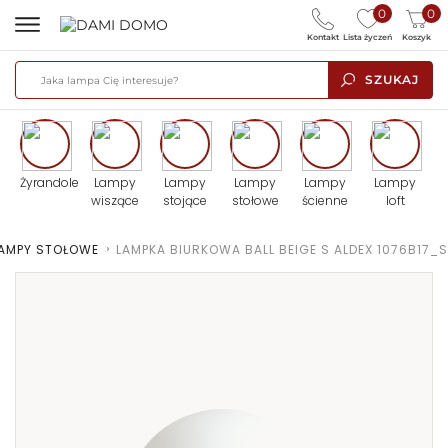
0
0
Kontakt
Lista życzeń
Koszyk
SZUKAJ
Żyrandole
Lampy
Lampy
Lampy
Lampy
Lampy
wiszące
stojące
stołowe
ścienne
loft
AMPY STOŁOWE
>
LAMPKA BIURKOWA BALL BEIGE S ALDEX 1076B17_S