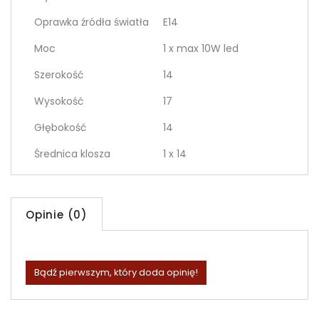
Oprawka źródła światła
E14
Moc
1 x max 10W led
Szerokość
14
Wysokość
17
Głębokość
14
Średnica klosza
1 x 14
Opinie (0)
Bądź pierwszym, który doda opinię!