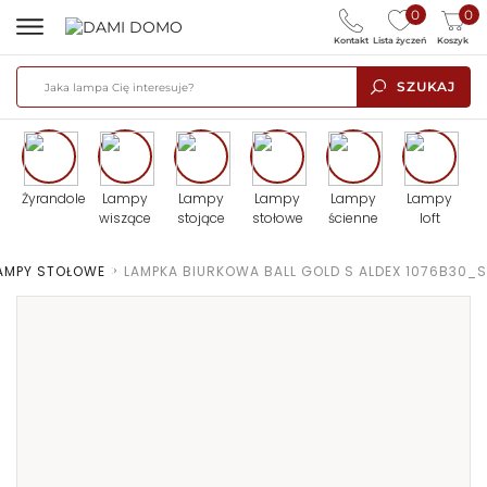
0
0
Kontakt
Lista życzeń
Koszyk
SZUKAJ
Żyrandole
Lampy
Lampy
Lampy
Lampy
Lampy
wiszące
stojące
stołowe
ścienne
loft
AMPY STOŁOWE
>
LAMPKA BIURKOWA BALL GOLD S ALDEX 1076B30_S