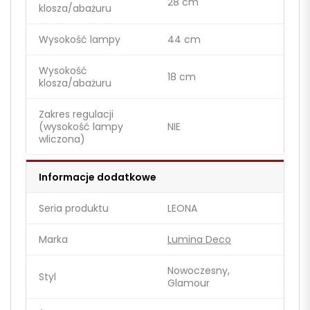
28 cm
klosza/abażuru
Wysokość lampy
44 cm
Wysokość
18 cm
klosza/abażuru
Zakres regulacji
(wysokość lampy
NIE
wliczona)
Informacje dodatkowe
Seria produktu
LEONA
Marka
Lumina Deco
Nowoczesny,
Styl
Glamour