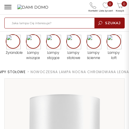
0
0
Kontakt
Lista życzeń
Koszyk
SZUKAJ
Żyrandole
Lampy
Lampy
Lampy
Lampy
Lampy
wiszące
stojące
stołowe
ścienne
loft
MPY STOŁOWE
>
NOWOCZESNA LAMPA NOCNA CHROMOWANA LEONA