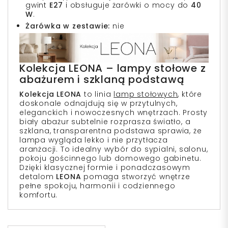
gwint
E27
i obsługuje żarówki o mocy do
40
W
.
Żarówka w zestawie:
nie
Kolekcja LEONA – lampy stołowe z
abażurem i szklaną podstawą
Kolekcja LEONA
to linia
lamp stołowych
, które
doskonale odnajdują się w przytulnych,
eleganckich i nowoczesnych wnętrzach. Prosty
biały abażur subtelnie rozprasza światło, a
szklana, transparentna podstawa sprawia, że
lampa wygląda lekko i nie przytłacza
aranżacji. To idealny wybór do sypialni, salonu,
pokoju gościnnego lub domowego gabinetu.
Dzięki klasycznej formie i ponadczasowym
detalom
LEONA
pomaga stworzyć wnętrze
pełne spokoju, harmonii i codziennego
komfortu.