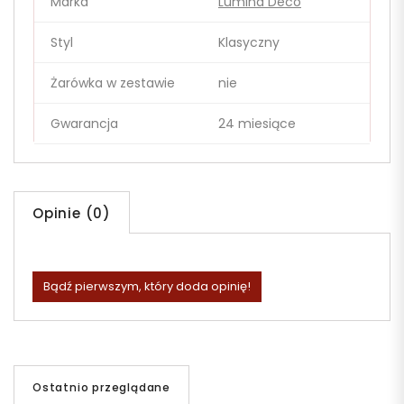
Marka
Lumina Deco
Styl
Klasyczny
Żarówka w zestawie
nie
Gwarancja
24 miesiące
Opinie (0)
Bądź pierwszym, który doda opinię!
Ostatnio przeglądane