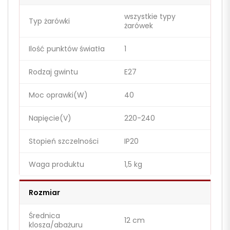
wszystkie typy
Typ żarówki
żarówek
Ilość punktów światła
1
Rodzaj gwintu
E27
Moc oprawki(W)
40
Napięcie(V)
220-240
Stopień szczelności
IP20
Waga produktu
1,5 kg
Rozmiar
Średnica
12 cm
klosza/abażuru