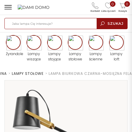
0
0
Kontakt
Lista życzeń
Koszyk
SZUKAJ
Żyrandole
Lampy
Lampy
Lampy
Lampy
Lampy
wiszące
stojące
stołowe
ścienne
loft
WNA
>
LAMPY STOŁOWE
>
LAMPA BIURKOWA CZARNA-MOSIĘŻNA FELA