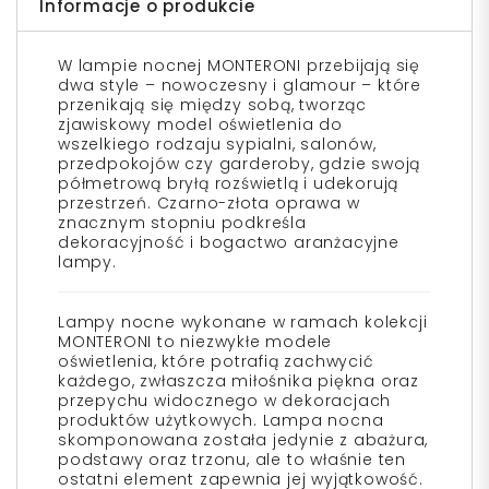
Informacje o produkcie
W lampie nocnej MONTERONI przebijają się
dwa style – nowoczesny i glamour – które
przenikają się między sobą, tworząc
zjawiskowy model oświetlenia do
wszelkiego rodzaju sypialni, salonów,
przedpokojów czy garderoby, gdzie swoją
półmetrową bryłą rozświetlą i udekorują
przestrzeń. Czarno-złota oprawa w
znacznym stopniu podkreśla
dekoracyjność i bogactwo aranżacyjne
lampy.
Lampy nocne wykonane w ramach kolekcji
MONTERONI to niezwykłe modele
oświetlenia, które potrafią zachwycić
każdego, zwłaszcza miłośnika piękna oraz
przepychu widocznego w dekoracjach
produktów użytkowych. Lampa nocna
skomponowana została jedynie z abażura,
podstawy oraz trzonu, ale to właśnie ten
ostatni element zapewnia jej wyjątkowość.