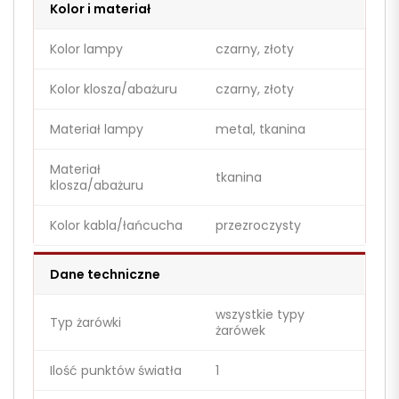
Kolor i materiał
Kolor lampy
czarny, złoty
Kolor klosza/abażuru
czarny, złoty
Materiał lampy
metal, tkanina
Materiał
tkanina
klosza/abażuru
Kolor kabla/łańcucha
przezroczysty
Dane techniczne
wszystkie typy
Typ żarówki
żarówek
Ilość punktów światła
1