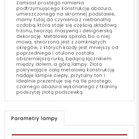
Zamiast prostego ramienia
podtrzymującego konstrukcję abażura,
umieszczonego na skromnej podstawie,
mamy tutaj do czynienia z niebanalną
ozdobą, która staje się częścią składową
trzonu, tworząc masywną i designerską
dekorację. Metalowa spirala, bo o niej
mowa, stworzona jest z zamkniętych
okręgów, z których każdy jest mniejszy od
poprzedniego i otulona została
obszerniejszą rurką, będącą łącznikiem
między dołem, a górą lampy. Złoto
pokrywające całą metalową konstrukcję
nadaje lampie ciepły, przytulny ton i
idealnie prezentuje się na tle prostego,
czarnego abażura wykonanego z tkaniny
podszytej złotą podszewką.
Parametry lampy