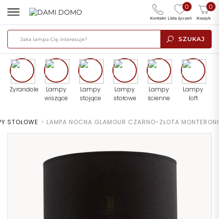
0
0
Kontakt
Lista życzeń
Koszyk
SZUKAJ
Żyrandole
Lampy
Lampy
Lampy
Lampy
Lampy
wiszące
stojące
stołowe
ścienne
loft
PY STOŁOWE
>
LAMPA NOCNA GLAMOUR CZARNO-ZŁOTA MONTERONI