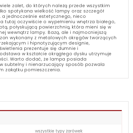
iele zalet, do których należą przede wszystkim
adko spotykana wielkość lampy oraz szczegół
, a jednocześnie estetycznego, nieco
 tutaj oczywiście o wypełnieniu wnętrza białego,
tą, połyskującą powierzchnią, która mieni się w
nej wewnątrz lampy. Bazą, ale i najmocniejszą
trzon wykonany z metalowych okręgów tworzących
urzekającym i hipnotyzującym designie,
wietlenia prezentuje się dumnie i
odstawa w kształcie okrągłego dysku utrzymuje
lności. Warto dodać, że lampa posiada
y w subtelny i nienarzucający sposób pozwala
m zakątku pomieszczenia.
wszystkie typy żarówek