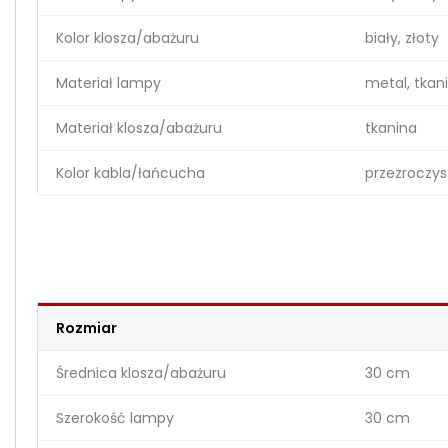
Kolor klosza/abażuru
biały, złoty
Materiał lampy
metal, tkan
Materiał klosza/abażuru
tkanina
Kolor kabla/łańcucha
przezroczys
Rozmiar
Średnica klosza/abażuru
30 cm
Szerokość lampy
30 cm