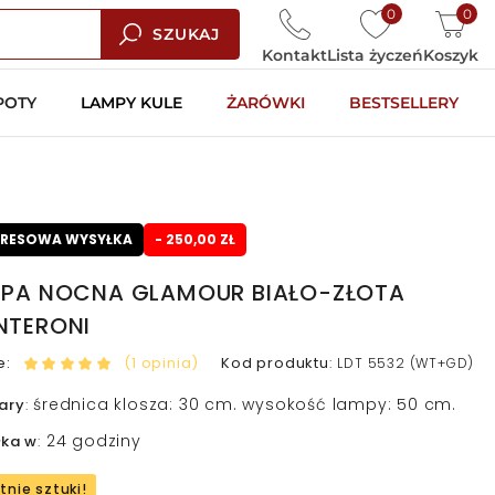
0
0
SZUKAJ
Kontakt
Lista życzeń
Koszyk
POTY
LAMPY KULE
ŻARÓWKI
BESTSELLERY
PRESOWA WYSYŁKA
- 250,00 ZŁ
PA NOCNA GLAMOUR BIAŁO-ZŁOTA
TERONI
e:
(1 opinia)
Kod produktu
:
LDT 5532 (WT+GD)
średnica klosza: 30 cm. wysokość lampy: 50 cm.
ary
:
24 godziny
łka w
:
tnie sztuki!