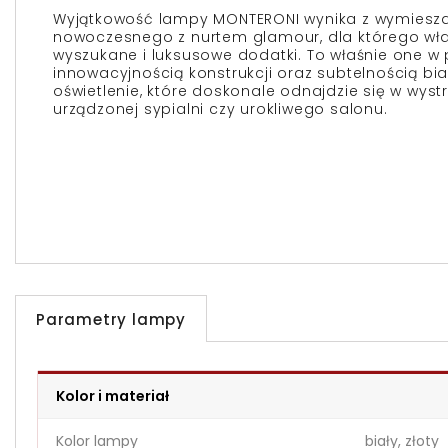
Wyjątkowość lampy MONTERONI wynika z wymieszan
nowoczesnego z nurtem glamour, dla którego wła
wyszukane i luksusowe dodatki. To właśnie one w 
innowacyjnością konstrukcji oraz subtelnością bia
oświetlenie, które doskonale odnajdzie się w wys
urządzonej sypialni czy urokliwego salonu.
Parametry lampy
Kolor i materiał
Kolor lampy
biały, złoty