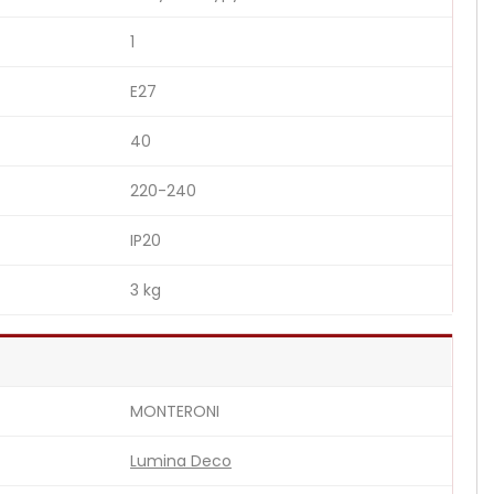
1
E27
40
220-240
IP20
3 kg
MONTERONI
Lumina Deco