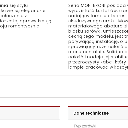
ia się stylu
Seria MONTERONI posiada w
ściwe są eleganckie,
wyrazistość kształtów, rz
połączeniu z
nadający lampie ekspresji
ło-złotej oprawy kreują
ekskluzywnego uroku. Mowa
troju romantycznie
materiałowego abażura zło
blasku żarówki, umieszczo
cechą tego modelu, jest 
porywającą instalację, o 
sprawiającym, że całość oś
monumentalnie. Solidna p
całość i nadaje jej stabi
przezroczysty kabel, któr
lampie pracować w każdy
Dane techniczne
Typ żarówki