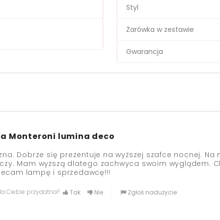
Styl
Żarówka w zestawie
Gwarancja
a Monteroni lumina deco
zna. Dobrze się prezentuje na wyższej szafce nocnej. Na n
oczy. Mam wyższą dlatego zachwyca swoim wyglądem. Ch
lecam lampę i sprzedawcę!!!
dla Ciebie przydatna?
Tak
Nie
Zgłoś nadużycie