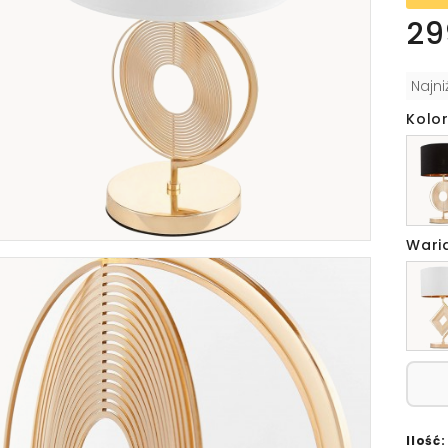
29
Najn
Kolor
Wari
Ilość: