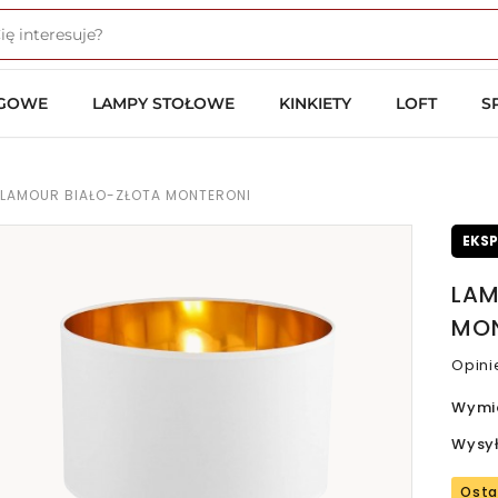
OGOWE
LAMPY STOŁOWE
KINKIETY
LOFT
S
LAMOUR BIAŁO-ZŁOTA MONTERONI
EKS
LAM
MON
Opini
Wymi
Wysy
Osta