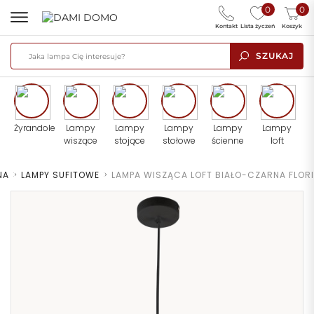
0
0
Kontakt
Lista życzeń
Koszyk
SZUKAJ
Żyrandole
Lampy
Lampy
Lampy
Lampy
Lampy
wiszące
stojące
stołowe
ścienne
loft
NA
>
LAMPY SUFITOWE
>
LAMPA WISZĄCA LOFT BIAŁO-CZARNA FLORI