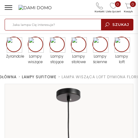
0
0
Kontakt
Lista życzeń
Koszyk
SZUKAJ
Żyrandole
Lampy
Lampy
Lampy
Lampy
Lampy
wiszące
stojące
stołowe
ścienne
loft
 GŁÓWNA
>
LAMPY SUFITOWE
>
LAMPA WISZĄCA LOFT DYMIONA FLORI