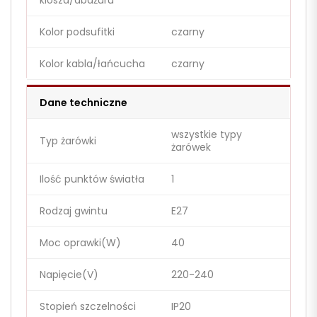
klosza/abażuru
Kolor podsufitki
czarny
Kolor kabla/łańcucha
czarny
Dane techniczne
wszystkie typy
Typ żarówki
żarówek
Ilość punktów światła
1
Rodzaj gwintu
E27
Moc oprawki(W)
40
Napięcie(V)
220-240
Stopień szczelności
IP20