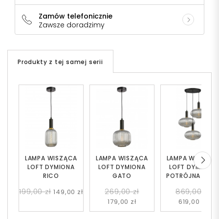
Zamów telefonicznie
Zawsze doradzimy
Produkty z tej samej serii
LAMPA WISZĄCA
LAMPA WISZĄCA
LAMPA WISZĄC
LOFT DYMIONA
LOFT DYMIONA
LOFT DYMIONA
RICO
GATO
POTRÓJNA FLOR
W3
199,00 zł
269,00 zł
869,00 zł
149,00 zł
179,00 zł
619,00 zł