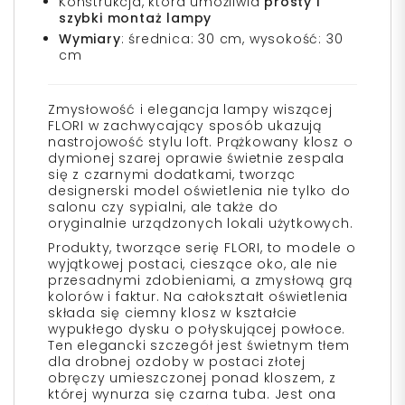
Konstrukcja, która umożliwia
prosty i
szybki montaż lampy
Wymiary
: średnica: 30 cm, wysokość: 30
cm
Zmysłowość i elegancja lampy wiszącej
FLORI w zachwycający sposób ukazują
nastrojowość stylu loft. Prążkowany klosz o
dymionej szarej oprawie świetnie zespala
się z czarnymi dodatkami, tworząc
designerski model oświetlenia nie tylko do
salonu czy sypialni, ale także do
oryginalnie urządzonych lokali użytkowych.
Produkty, tworzące serię FLORI, to modele o
wyjątkowej postaci, cieszące oko, ale nie
przesadnymi zdobieniami, a zmysłową grą
kolorów i faktur. Na całokształt oświetlenia
składa się ciemny klosz w kształcie
wypukłego dysku o połyskującej powłoce.
Ten elegancki szczegół jest świetnym tłem
dla drobnej ozdoby w postaci złotej
obręczy umieszczonej ponad kloszem, z
której wynurza się czarna tuba. Jest ona