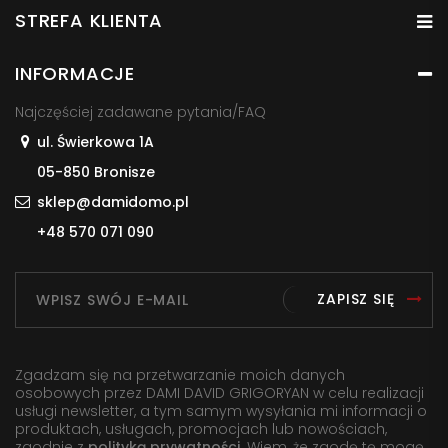
STREFA KLIENTA
INFORMACJE
Najczęściej zadawane pytania/FAQ
ul. Świerkowa 1A
05-850 Bronisze
sklep@damidomo.pl
+48 570 071 090
ZAPISZ SIĘ
Zgadzam się na przetwarzanie moich danych
osobowych przez DAMI DAVID GRIGORYAN w celu realizacji
usługi newsletter, a tym samym wysyłania mi informacji o
produktach, usługach, promocjach lub nowościach,
zgodnie z
polityką prywatności
. Wiem, że zgodę tę mogę