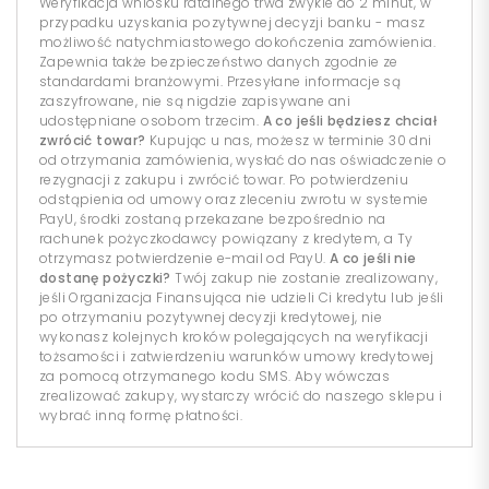
Weryfikacja wniosku ratalnego trwa zwykle do 2 minut, w
przypadku uzyskania pozytywnej decyzji banku - masz
możliwość natychmiastowego dokończenia zamówienia.
Zapewnia także bezpieczeństwo danych zgodnie ze
standardami branżowymi. Przesyłane informacje są
zaszyfrowane, nie są nigdzie zapisywane ani
udostępniane osobom trzecim.
A co jeśli będziesz chciał
zwrócić towar?
Kupując u nas, możesz w terminie 30 dni
od otrzymania zamówienia, wysłać do nas oświadczenie o
rezygnacji z zakupu i zwrócić towar. Po potwierdzeniu
odstąpienia od umowy oraz zleceniu zwrotu w systemie
PayU, środki zostaną przekazane bezpośrednio na
rachunek pożyczkodawcy powiązany z kredytem, a Ty
otrzymasz potwierdzenie e-mail od PayU.
A co jeśli nie
dostanę pożyczki?
Twój zakup nie zostanie zrealizowany,
jeśli Organizacja Finansująca nie udzieli Ci kredytu lub jeśli
po otrzymaniu pozytywnej decyzji kredytowej, nie
wykonasz kolejnych kroków polegających na weryfikacji
tożsamości i zatwierdzeniu warunków umowy kredytowej
za pomocą otrzymanego kodu SMS. Aby wówczas
zrealizować zakupy, wystarczy wrócić do naszego sklepu i
wybrać inną formę płatności.