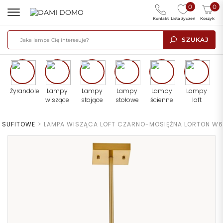
0
0
Kontakt
Lista życzeń
Koszyk
SZUKAJ
Żyrandole
Lampy
Lampy
Lampy
Lampy
Lampy
wiszące
stojące
stołowe
ścienne
loft
 SUFITOWE
>
LAMPA WISZĄCA LOFT CZARNO-MOSIĘŻNA LORTON W6