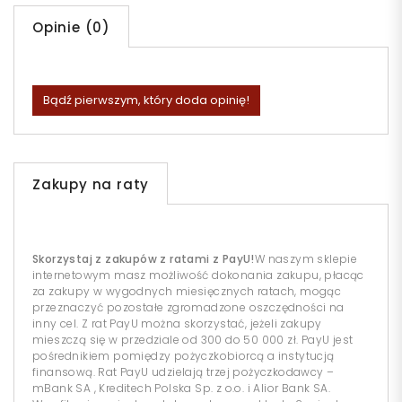
Opinie (0)
Bądź pierwszym, który doda opinię!
Zakupy na raty
Skorzystaj z zakupów z ratami z PayU!
W naszym sklepie
internetowym masz możliwość dokonania zakupu, płacąc
za zakupy w wygodnych miesięcznych ratach, mogąc
przeznaczyć pozostałe zgromadzone oszczędności na
inny cel. Z rat PayU można skorzystać, jeżeli zakupy
mieszczą się w przedziale od 300 do 50 000 zł. PayU jest
pośrednikiem pomiędzy pożyczkobiorcą a instytucją
finansową. Rat PayU udzielają trzej pożyczkodawcy –
mBank SA , Kreditech Polska Sp. z o.o. i Alior Bank SA.