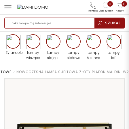
0
0
Kontakt
Lista życzeń
Koszyk
SZUKAJ
Żyrandole
Lampy
Lampy
Lampy
Lampy
Lampy
wiszące
stojące
stołowe
ścienne
loft
ITOWE
>
NOWOCZESNA LAMPA SUFITOWA ZŁOTY PLAFON MALDINI W2