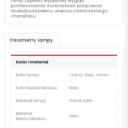
ramą zapewni wyjątkowy wygląd
pomieszczenia. Kontrastowe połączenia
dodadzą każdemu wnętrzu nowoczesnego
charakteru.
Parametry lampy
Kolor i materiał
Kolor lampy
czarny, biały, chrom
Kolor klosza/abażuru
biały
Materiał lampy
metal, szkło
Materiał
szkło
klosza/abażuru