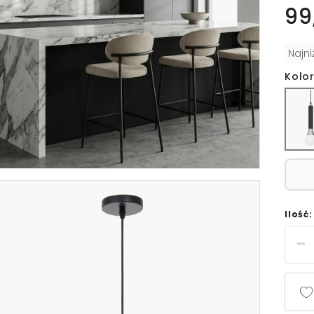
99
Najn
Kolor
Ilość: