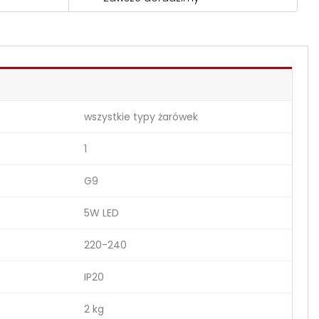
wszystkie typy żarówek
1
G9
5W LED
220-240
IP20
2 kg