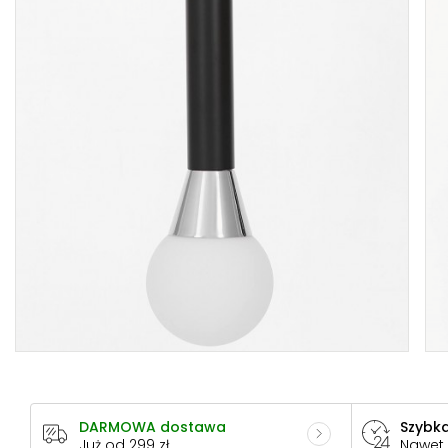
DARMOWA dostawa
Szybka
Już od 299 zł
Nawet