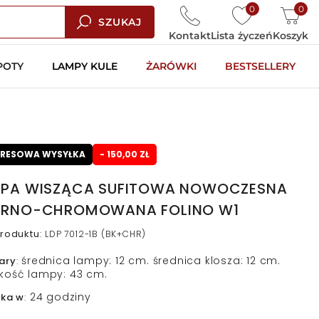
0
0
SZUKAJ
Kontakt
Lista życzeń
Koszyk
POTY
LAMPY KULE
ŻARÓWKI
BESTSELLERY
PRESOWA WYSYŁKA
- 150,00 ZŁ
PA WISZĄCA SUFITOWA NOWOCZESNA
RNO-CHROMOWANA FOLINO W1
roduktu
:
LDP 7012-1B (BK+CHR)
średnica lampy: 12 cm. średnica klosza: 12 cm.
ary
:
kość lampy: 43 cm.
24 godziny
łka w
: