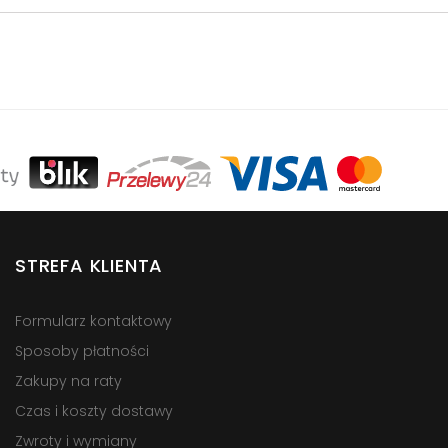
STREFA KLIENTA
Formularz kontaktowy
Sposoby płatności
Zakupy na raty
Czas i koszty dostawy
Zwroty i wymiany