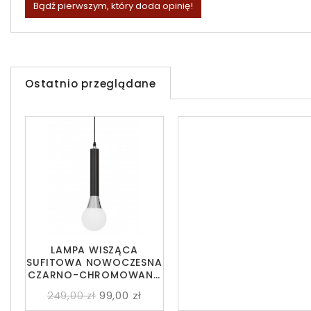
Bądź pierwszym, który doda opinię!
Ostatnio przeglądane
LAMPA WISZĄCA
SUFITOWA NOWOCZESNA
CZARNO-CHROMOWANA
FOLINO W1
249,00 zł
99,00 zł