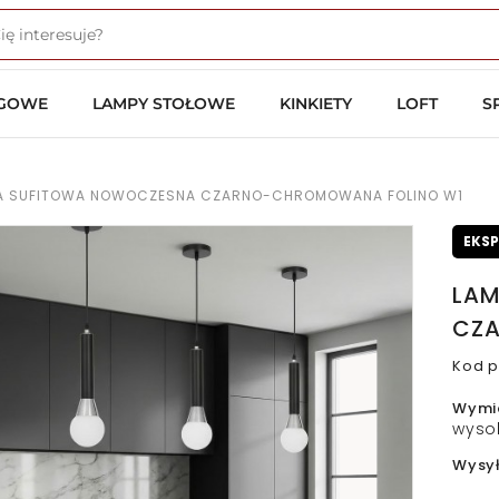
OGOWE
LAMPY STOŁOWE
KINKIETY
LOFT
S
A SUFITOWA NOWOCZESNA CZARNO-CHROMOWANA FOLINO W1
EKS
LAM
CZA
Kod p
Wymi
wyso
Wysy