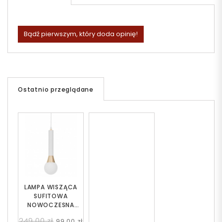
Bądź pierwszym, który doda opinię!
Ostatnio przeglądane
LAMPA WISZĄCA
SUFITOWA
NOWOCZESNA
BIAŁO-ZŁOTA
249,00 zł
99,00 zł