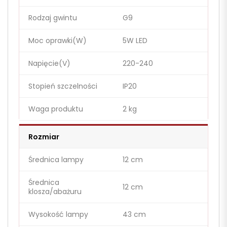
Rodzaj gwintu
G9
Moc oprawki(W)
5W LED
Napięcie(V)
220-240
Stopień szczelności
IP20
Waga produktu
2 kg
Rozmiar
Średnica lampy
12 cm
Średnica
12 cm
klosza/abażuru
Wysokość lampy
43 cm