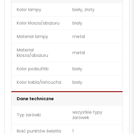
Kolor lampy
biały, złoty
Kolor klosza/abażuru
biały
Materiał lampy
metal
Materiał
metal
klosza/abażuru
Kolor podsufitki
biały
Kolor kabla/łańcucha
biały
Dane techniczne
wszystkie typy
Typ żarówki
żarówek
Ilość punktów światła
1